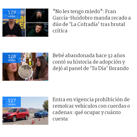
"No les tengo miedo": Fran
179
visitas
García-Huidobro manda recado a
dúo de ’La Cofradía’ tras brutal
crítica
Bebé abandonada hace 32 años
128
visitas
contó su historia de adopción y
dejó al panel de ’Tu Día’ llorando
Entra en vigencia prohibición de
127
visitas
remolcar vehículos con cuerdas o
cadenas: qué ocupar y cuánto
cuesta