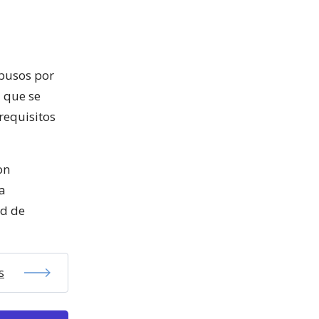
abusos por
l que se
requisitos
on
la
ad de
s