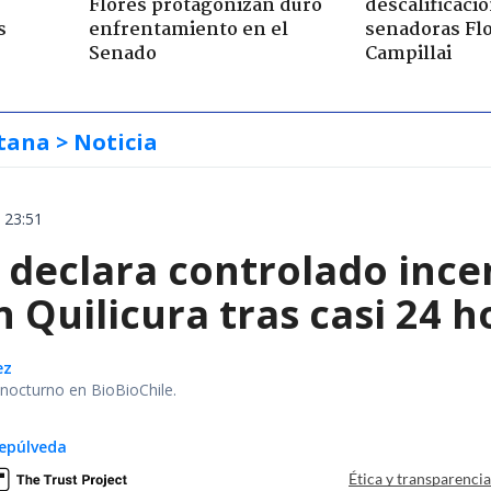
Flores protagonizan duro
descalificaci
s
enfrentamiento en el
senadoras Flo
Senado
Campillai
tana
> Noticia
 23:51
declara controlado ince
 Quilicura tras casi 24 
ez
r nocturno en BioBioChile.
epúlveda
Ética y transparenci