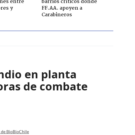
ones entre
barrios críticos donde
res y
FF.AA. apoyen a
Carabineros
ndio en planta
horas de combate
a de BioBioChile