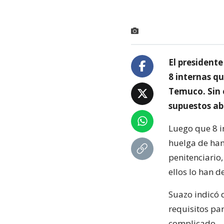
El presidente
8 internas q
Temuco. Sin 
supuestos ab
Luego que 8 i
huelga de ham
penitenciario,
ellos lo han 
Suazo indicó q
requisitos pa
complicado.