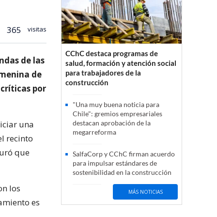
365
visitas
CChC destaca programas de
ndas de las
salud, formación y atención social
para trabajadores de la
emenina de
construcción
críticas por
"Una muy buena noticia para
Chile": gremios empresariales
iciar una
destacan aprobación de la
megarreforma
l recinto
guró que
SalfaCorp y CChC firman acuerdo
para impulsar estándares de
sostenibilidad en la construcción
on los
MÁS NOTICIAS
amiento es