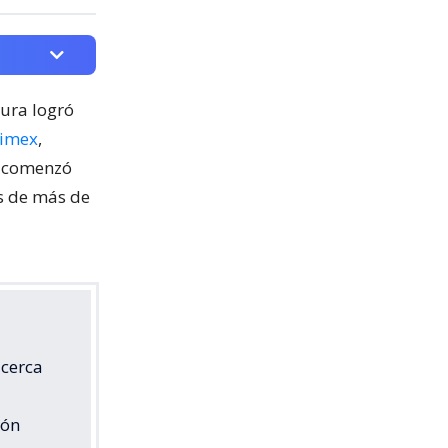
cura logró
nimex
,
o comenzó
os de más de
 cerca
ión