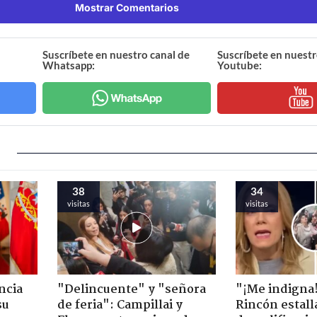
Mostrar Comentarios
Suscríbete en nuestro canal de
Suscríbete en nuestr
Whatsapp:
Youtube:
38
34
visitas
visitas
ncia
"Delincuente" y "señora
"¡Me indigna
su
de feria": Campillai y
Rincón estall