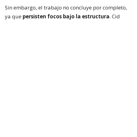
Sin embargo, el trabajo no concluye por completo,
ya que
persisten focos bajo la estructura
. Cid
explicó que “vamos a trabajar en algunos puntos
que mantienen con algunos focos bajo la estructura
donde el carro mecánico no tiene acceso desde
arriba. Así que esas van a ser las funciones y las
labores que vamos a realizar en este momento”.
Lee también...
Panimex Química: la firma chilena
con presencia en 3 países y
cuestionada por historial de
incendios
Respecto a los silos, que durante la tarde
representaron una preocupación por su carga