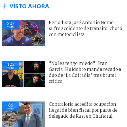
VISTO AHORA
Periodista José Antonio Neme
307
visitas
sufre accidente de tránsito: chocó
con motociclista
"No les tengo miedo": Fran
122
visitas
García-Huidobro manda recado a
dúo de ’La Cofradía’ tras brutal
crítica
Contraloría acredita ocupación
86
visitas
ilegal de bien fiscal por parte de
delegado de Kast en Chañaral