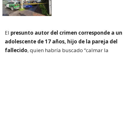
El
presunto autor del crimen corresponde a un
adolescente de 17 años, hijo de la pareja del
fallecido
, quien habría buscado “calmar la
situación”, según los primeros antecedentes
policiales. Sin embargo,
el menor tomó un arma
blanca de fabricación artesanal, atacando a la
víctima
.
Acto seguido, este último tomó su vehículo
particular, desplazándose por calle Los Molineros,
momento en que descendió del móvil, pidió ayuda,
sin embargo pereció en la vía pública.