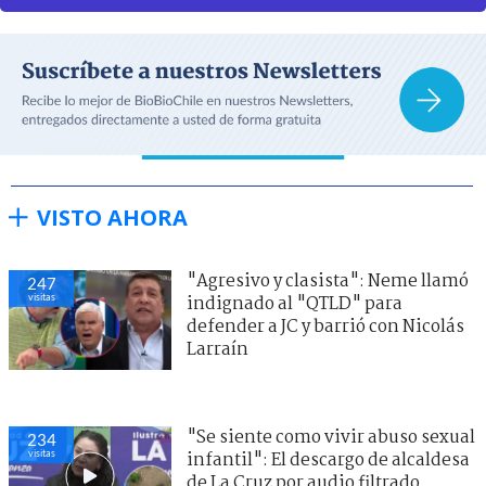
VISTO AHORA
"Agresivo y clasista": Neme llamó
247
visitas
indignado al "QTLD" para
defender a JC y barrió con Nicolás
Larraín
"Se siente como vivir abuso sexual
234
visitas
infantil": El descargo de alcaldesa
de La Cruz por audio filtrado