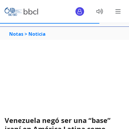
Notas >
Noticia
Venezuela negó ser una “base”
iraní en América Latina como