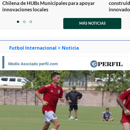
Chilena de HUBs Municipales para apoyar
construi
innovaciones locales
innovador
Item
1
MÁS NOTICIAS
item
item
item
of
0
1
2
3
Futbol Internacional
> Noticia