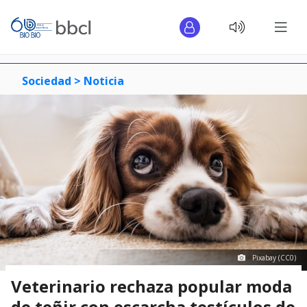
Sociedad >
Noticia
Pixabay (CC0)
Veterinario rechaza popular moda
de teñir con escarcha testículos de