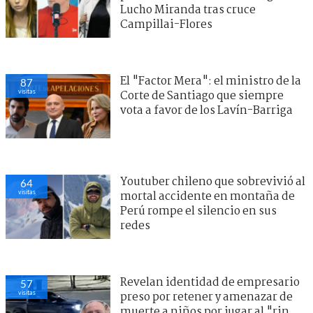
Lucho Miranda tras cruce
Campillai-Flores
El "Factor Mera": el ministro de la
87
visitas
Corte de Santiago que siempre
vota a favor de los Lavín-Barriga
Youtuber chileno que sobrevivió al
64
visitas
mortal accidente en montaña de
Perú rompe el silencio en sus
redes
Revelan identidad de empresario
57
visitas
preso por retener y amenazar de
muerte a niños por jugar al "rin