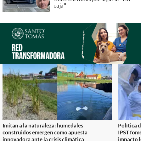
raja"
Imitan a la naturaleza: humedales
Política 
construidos emergen como apuesta
IPST fom
innovadora ante la crisis climática
impacto l