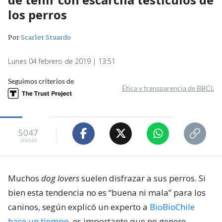
los perros
Por
Scarlet Stuardo
Lunes 04 febrero de 2019 | 13:51
Seguimos criterios de
Ética y transparencia de BBCL
5047
visitas
Muchos
dog lovers
suelen disfrazar a sus perros. Si
bien esta tendencia no es “buena ni mala” para los
caninos, según explicó un experto a
BioBioChile
hace un tiempo
, es importante que no genere