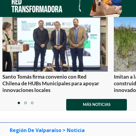
Santo Tomás firma convenio con Red
Imitan a 
Chilena de HUBs Municipales para apoyar
construi
innovaciones locales
innovador
Item
1
MÁS NOTICIAS
item
item
item
of
0
1
2
3
Región De Valparaíso
> Noticia