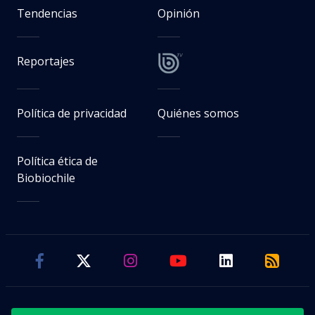
Bomberos declara controlado
incendio en planta química en
Quilicura tras casi 24 horas de
combate
Antonio González
Periodista. Editor nocturno en BioBioChile.
Con información de
Jaime Sepúlveda
Miércoles 05 Agosto, 2026 | 23:51
Seguimos criterios de
Ética y transparencia de BBCL
visitas