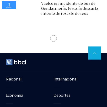
Vuelco en incidente de bus de
7
visitas
Gendarmería: Fiscalía descarta
intento de rescate de reos
Región Metropolitana
> Noticia
ARCHIVO | Lucas Aguayo / Agencia UNO