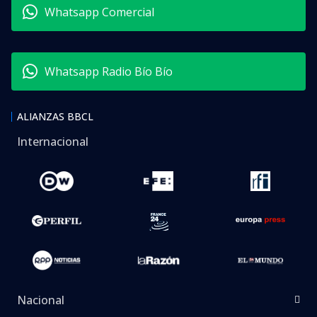
VER RESUMEN
Cerca de las 24 horas desde su inicio, el Cuerpo de
Bomberos de Quilicura logró controlar el
gigantesco
incendio declarado en la empresa química Panimex
,
ubicada en la comuna de Quilicura, Región
Metropolitana. El siniestro comenzó alrededor de
las 21:00 del martes y movilizó a cerca de 300
voluntarios de más de 30 compañías de Bomberos
de la capital.
El comandante del Cuerpo de Bomberos