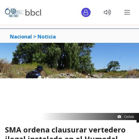
Nacional >
Noticia
Cedida
SMA ordena clausurar vertedero
ilegal instalado en el Humedal