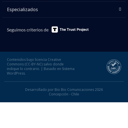
de Quilicura,
Carlos Cid
, confirmó el
control de la emergencia en declaraciones
a la prensa cerca de las 20:00 horas de
este miércoles. “Sí, bueno, ha sido una
larga jornada trabajando con distintos
cuerpos de Bomberos de la Región
Metropolitana.
Actualmente está
controlada la emergencia
”, señaló.
Sin embargo, el trabajo no concluye por completo,
ya que
persisten focos bajo la estructura
. Cid
explicó que “vamos a trabajar en algunos puntos
que mantienen con algunos focos bajo la estructura
donde el carro mecánico no tiene acceso desde