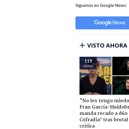
Síguenos en Google News:
VISTO AHORA
119
visitas
"No les tengo miedo
Fran García-Huidob
manda recado a dúo 
Cofradía’ tras brutal
crítica