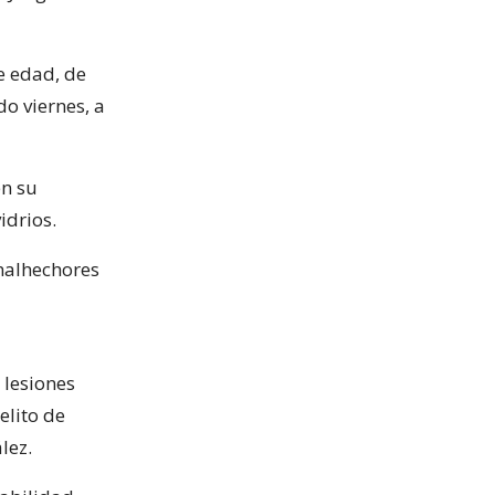
e edad, de
o viernes, a
en su
idrios.
 malhechores
 lesiones
elito de
lez.