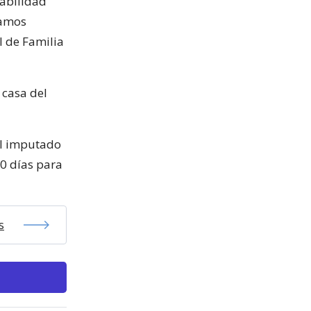
sabilidad
íamos
l de Familia
 casa del
el imputado
50 días para
s