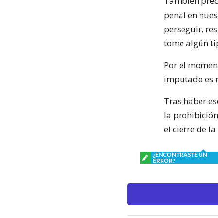
También preci
penal en nues
perseguir, re
tome algún ti
Por el moment
imputado es m
Tras haber es
la prohibició
el cierre de la
¿ENCONTRASTE UN
ERROR?