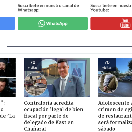
Suscríbete en nuestro canal de
Suscríbete en nuestr
Whatsapp:
Youtube:
70
70
visitas
visitas
":
Contraloría acredita
Adolescente 
ro
ocupación ilegal de bien
crimen de eg
de ’La
fiscal por parte de
de restaurant
delegado de Kast en
será formaliz
Chañaral
sábado