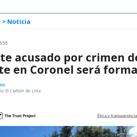
o
> Noticia
5:55
te acusado por crimen d
te en Coronel será forma
gos
io El Carbón de Lota
a
Ética y transparenci