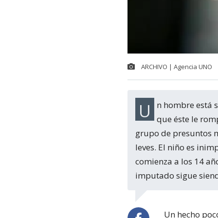
ARCHIVO | Agencia UNO
Un hombre está siendo investigado por lesionar a un niño de 11 años después de
que éste le rom
grupo de presuntos ma
leves. El niño es ini
comienza a los 14 año
imputado sigue siend
Un hecho poco 