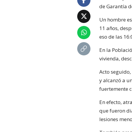
de Garantía d
Un hombre est
11 años, desp
eso de las 16:
En la Poblaci
vivienda, des
Acto seguido,
y alcanzó a un
fuertemente c
En efecto, atr
que fueron dia
lesiones meno