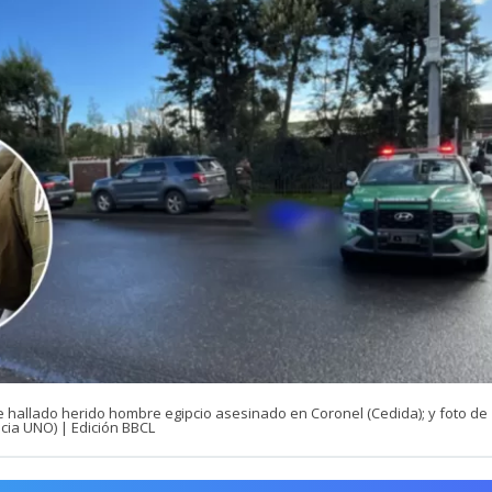
e hallado herido hombre egipcio asesinado en Coronel (Cedida); y foto de
cia UNO) | Edición BBCL