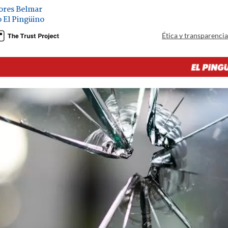
ores Belmar
o El Pingüino
Ética y transparenci