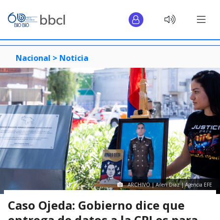
Nacional >
Noticia
ARCHIVO | Ailen Díaz | Agencia EFE
Caso Ojeda: Gobierno dice que
entrega de datos a la CPI es para