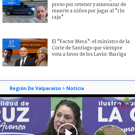
visitas
preso por retener y amenazar de
muerte a niños por jugar al "rin
raja"
El "Factor Mera": el ministro de la
37
visitas
Corte de Santiago que siempre
vota a favor de los Lavín-Barriga
Región De Valparaíso
> Noticia