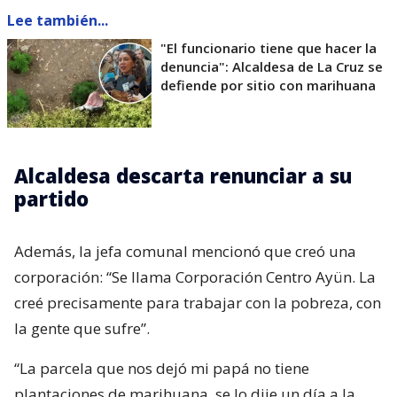
Lee también...
"El funcionario tiene que hacer la
denuncia": Alcaldesa de La Cruz se
defiende por sitio con marihuana
Alcaldesa descarta renunciar a su
partido
Además, la jefa comunal mencionó que creó una
corporación: “Se llama Corporación Centro Ayün. La
creé precisamente para trabajar con la pobreza, con
la gente que sufre”.
“La parcela que nos dejó mi papá no tiene
plantaciones de marihuana, se lo dije un día a la