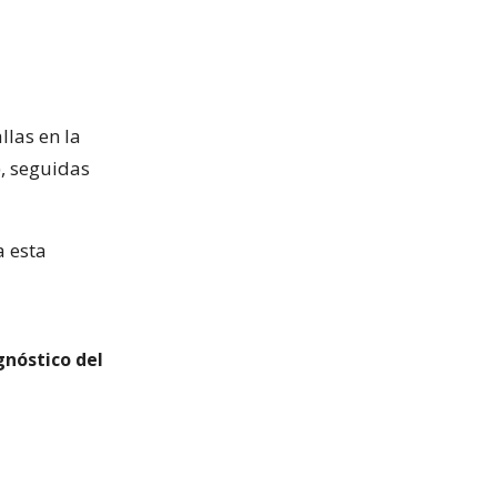
las en la
, seguidas
a esta
gnóstico del