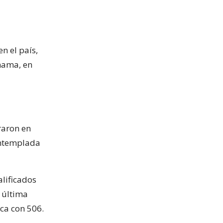
n el país,
 mama, en
raron en
ontemplada
lificados
a última
ica con 506.