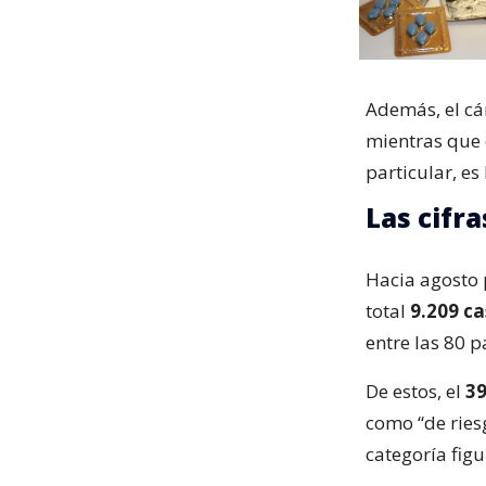
Además, el cá
mientras que 
particular, es 
Las cifra
Hacia agosto p
total
9.209 c
entre las 80 p
De estos, el
39
como “de ries
categoría figu