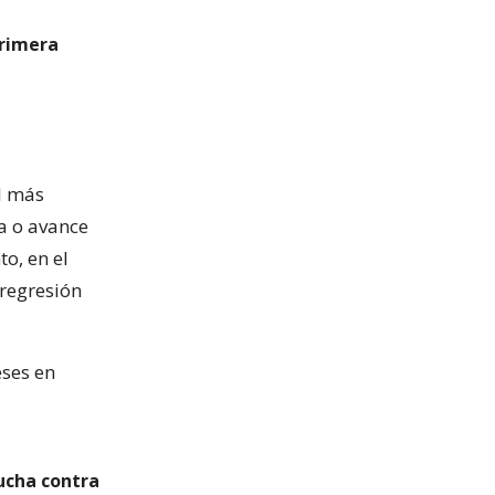
primera
l más
pa o avance
o, en el
 regresión
eses en
ucha contra