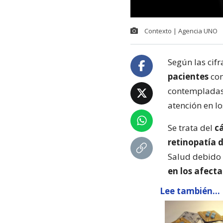
Contexto | Agencia UNO
Según las cif
pacientes
co
contempladas
atención en lo
Se trata del
c
retinopatía d
Salud debido 
en los afecta
Lee también...