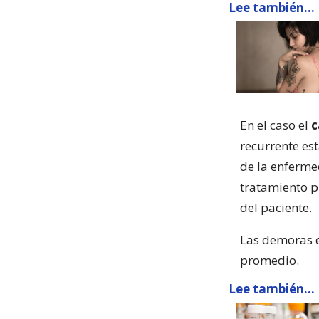
Lee también...
En el caso el
c
recurrente est
de la enferme
tratamiento pr
del paciente.
Las demoras e
promedio.
Lee también...