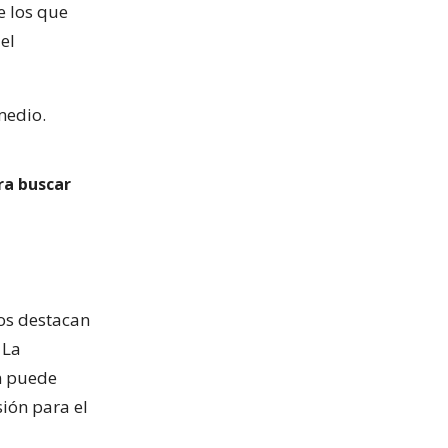
e los que
el
medio.
ra buscar
dos destacan
 La
n puede
sión para el