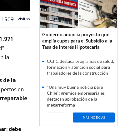
1509
visitas
Gobierno anuncia proyecto que
1.971
amplía cupos para el Subsidio a la
Tasa de Interés Hipotecaria
d”
n la
CChC destaca programas de salud,
formación y atención social para
trabajadores de la construcción
 de la
"Una muy buena noticia para
xpertos en
Chile": gremios empresariales
irreparable
destacan aprobación de la
megarreforma
MÁS NOTICIAS
ar: debe