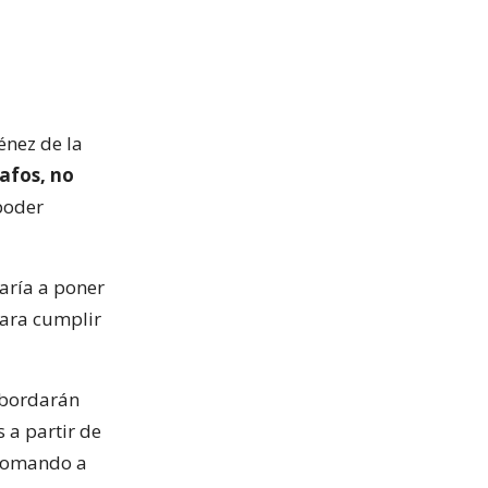
énez de la
afos, no
poder
garía a poner
para cumplir
 abordarán
 a partir de
 tomando a