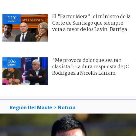
El "Factor Mera": el ministro de la
119
visitas
Corte de Santiago que siempre
vota a favor de los Lavín-Barriga
"Me provoca dolor que sea tan
106
visitas
clasista": La dura respuesta de JC
Rodríguez a Nicolás Larraín
Región Del Maule
> Noticia