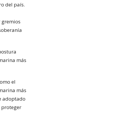
o del país.
r gremios
 soberanía
postura
d marina más
como el
d marina más
fue adoptado
 proteger