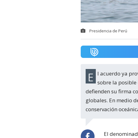
Presidencia de Perú
El acuerdo ya provocó un intenso debate en Perú, donde algunos sectores alertan
sobre la posible
defienden su firma c
globales. En medio de
conservación oceánica
El denominado