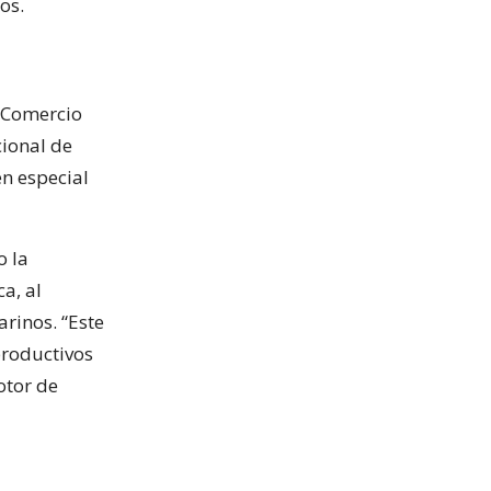
os.
e Comercio
cional de
en especial
o la
a, al
arinos. “Este
productivos
otor de