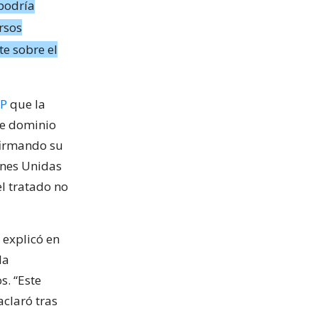
 podría
rsos
te sobre el
P
que la
de dominio
firmando su
ones Unidas
el tratado no
 explicó en
la
s. “Este
aclaró tras