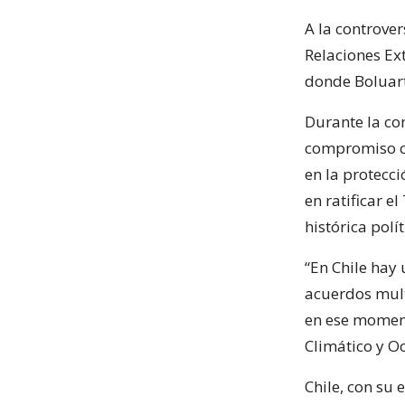
A la controver
Relaciones Ext
donde Boluart
Durante la con
compromiso co
en la protecci
en ratificar 
histórica polí
“En Chile hay 
acuerdos mult
en ese moment
Climático y Oc
Chile, con su 