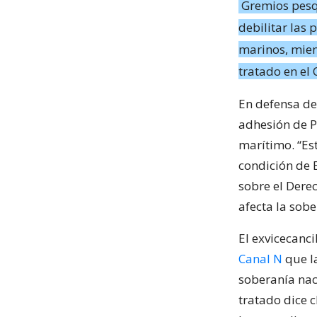
Gremios pesqu
debilitar las 
marinos, mient
tratado en el
En defensa de 
adhesión de P
marítimo. “Es
condición de 
sobre el Dere
afecta la sob
El exvicecanc
Canal N
que la
soberanía naci
tratado dice c