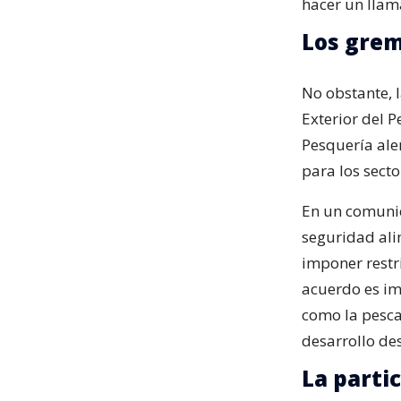
hacer un llama
Los grem
No obstante, 
Exterior del P
Pesquería aler
para los sect
En un comunic
seguridad ali
imponer restri
acuerdo es im
como la pesca
desarrollo de
La parti