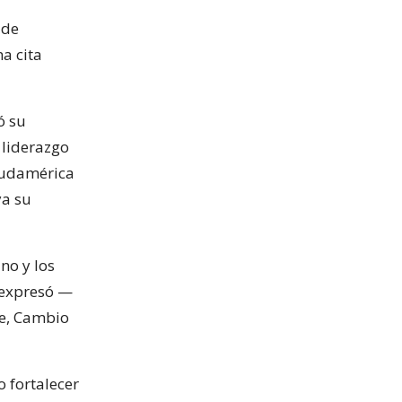
 de
a cita
ó su
 liderazgo
 Sudamérica
ya su
no y los
 expresó —
te, Cambio
o fortalecer