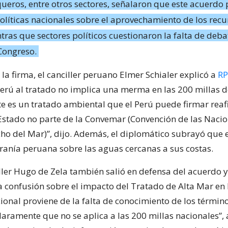
eros, entre otros sectores, señalaron que este acuerdo
políticas nacionales sobre el aprovechamiento de los recu
ras que sectores políticos cuestionaron la falta de deba
 Congreso.
la firma, el canciller peruano Elmer Schialer explicó a
RP
erú al tratado no implica una merma en las 200 millas 
te es un tratado ambiental que el Perú puede firmar rea
Estado no parte de la Convemar (Convención de las Naci
cho del Mar)”, dijo. Además, el diplomático subrayó que 
eranía peruana sobre las aguas cercanas a sus costas.
iller Hugo de Zela también salió en defensa del acuerdo y
 confusión sobre el impacto del Tratado de Alta Mar en 
onal proviene de la falta de conocimiento de los término
laramente que no se aplica a las 200 millas nacionales”, 