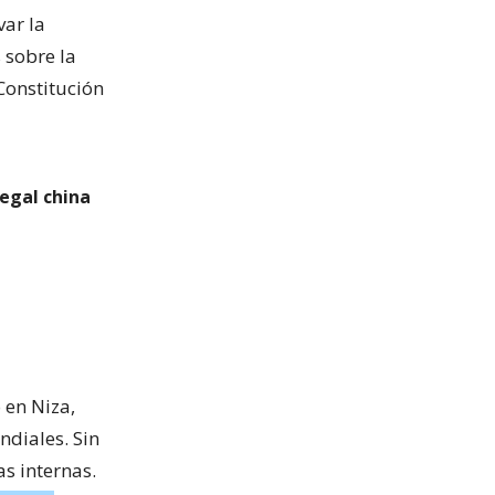
var la
 sobre la
Constitución
legal china
 en Niza,
ndiales. Sin
s internas.