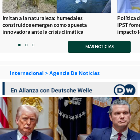
Imitan a la naturaleza: humedales
Política 
construidos emergen como apuesta
IPST fom
innovadora ante la crisis climática
impacto l
Item
1
MÁS NOTICIAS
item
item
item
of
0
1
2
3
Internacional
> Agencia De Noticias