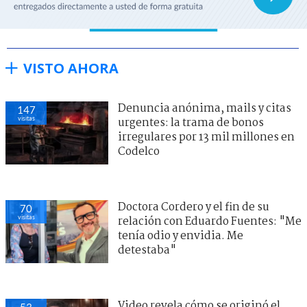
VISTO AHORA
Denuncia anónima, mails y citas
147
visitas
urgentes: la trama de bonos
irregulares por 13 mil millones en
Codelco
Doctora Cordero y el fin de su
70
visitas
relación con Eduardo Fuentes: "Me
tenía odio y envidia. Me
detestaba"
Video revela cómo se originó el
53