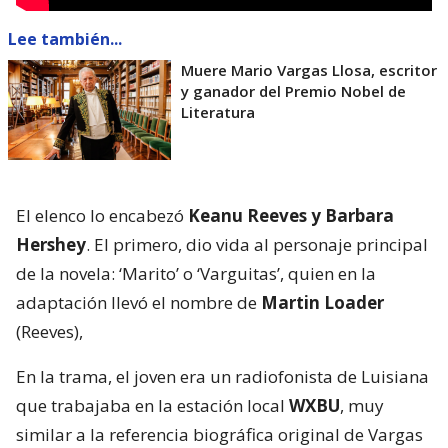
Lee también...
Muere Mario Vargas Llosa, escritor
y ganador del Premio Nobel de
Literatura
El elenco lo encabezó
Keanu Reeves y Barbara
Hershey
. El primero, dio vida al personaje principal
de la novela: ‘Marito’ o ‘Varguitas’, quien en la
adaptación llevó el nombre de
Martin Loader
(Reeves),
En la trama, el joven era un radiofonista de Luisiana
que trabajaba en la estación local
WXBU
, muy
similar a la referencia biográfica original de Vargas