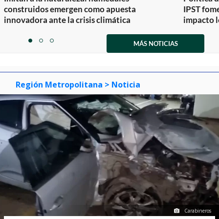
construidos emergen como apuesta
IPST fom
innovadora ante la crisis climática
impacto l
Item
1
MÁS NOTICIAS
item
item
item
of
0
1
2
3
Región Metropolitana
> Noticia
Carabineros