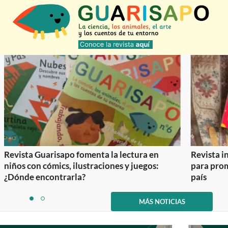
Revista Guarisapo fomenta la lectura en
Revista in
niños con cómics, ilustraciones y juegos:
para prom
¿Dónde encontrarla?
país
Item
1
MÁS NOTICIAS
item
item
of
0
1
2