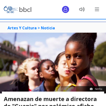
Artes Y Cultura >
Noticia
Netflix
Amenazan de muerte a directora
de "Guapis" por polémico afiche