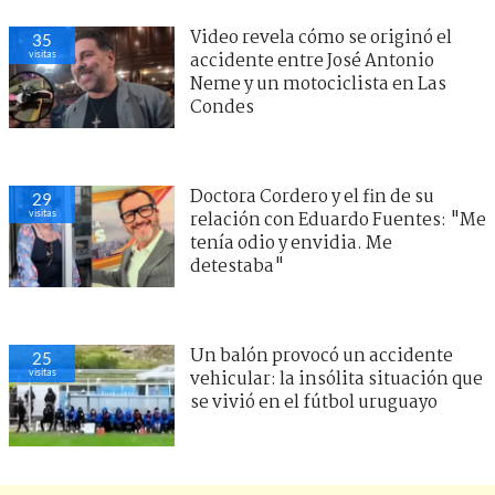
Video revela cómo se originó el
35
visitas
accidente entre José Antonio
Neme y un motociclista en Las
Condes
Doctora Cordero y el fin de su
29
visitas
relación con Eduardo Fuentes: "Me
tenía odio y envidia. Me
detestaba"
Un balón provocó un accidente
25
visitas
vehicular: la insólita situación que
se vivió en el fútbol uruguayo