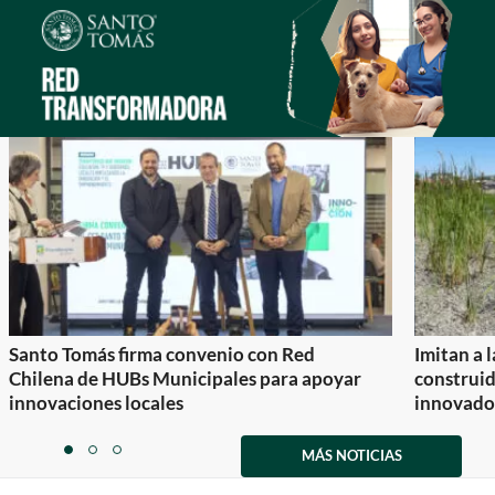
Santo Tomás firma convenio con Red
Imitan a 
Chilena de HUBs Municipales para apoyar
construi
innovaciones locales
innovador
Item
1
MÁS NOTICIAS
item
item
item
of
0
1
2