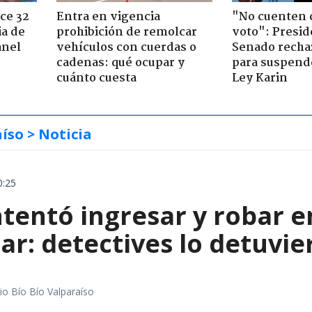
ce 32
Entra en vigencia
"No cuenten 
ia de
prohibición de remolcar
voto": Presid
anel
vehículos con cuerdas o
Senado recha
cadenas: qué ocupar y
para suspende
cuánto cuesta
Ley Karin
aíso
> Noticia
0:25
entó ingresar y robar en
ar: detectives lo detuvie
io Bío Bío Valparaíso