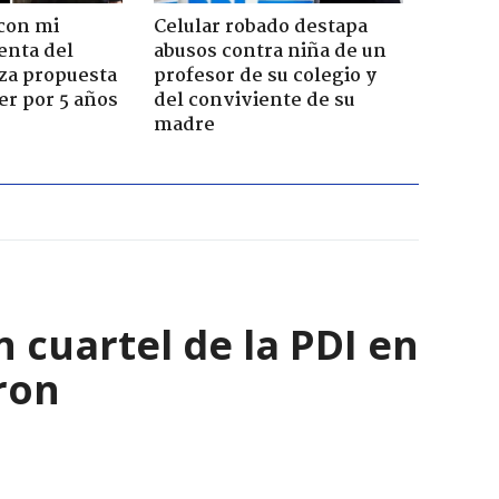
con mi
Celular robado destapa
enta del
abusos contra niña de un
za propuesta
profesor de su colegio y
r por 5 años
del conviviente de su
madre
 cuartel de la PDI en
ron