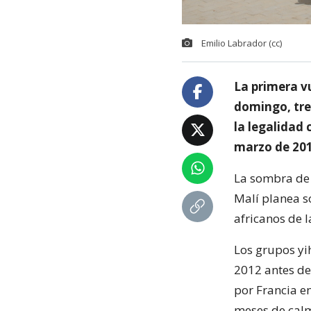
Emilio Labrador (cc)
La primera vu
domingo, tres
la legalidad 
marzo de 201
La sombra de 
Malí planea s
africanos de 
Los grupos yi
2012 antes de
por Francia e
meses de cal