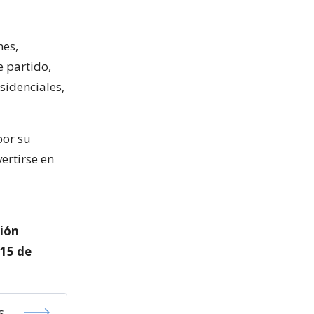
nes,
e partido,
sidenciales,
por su
ertirse en
nión
 15 de
s