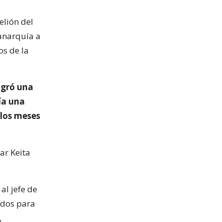
elión del
anarquía a
os de la
ogró una
ía una
 los meses
ar Keita
al jefe de
ados para
,