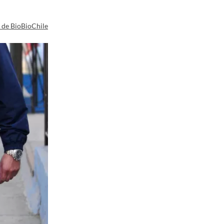
a de BioBioChile