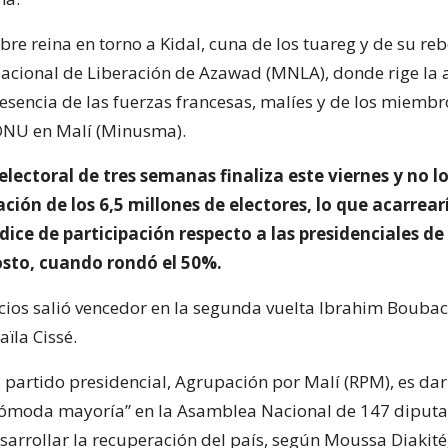
re reina en torno a Kidal, cuna de los tuareg y de su reb
cional de Liberación de Azawad (MNLA), donde rige la 
esencia de las fuerzas francesas, malíes y de los miembr
ONU en Malí (Minusma).
lectoral de tres semanas finaliza este viernes y no l
ción de los 6,5 millones de electores, lo que acarrear
dice de participación respecto a las presidenciales de
osto, cuando rondó el 50%.
cios salió vencedor en la segunda vuelta Ibrahim Boubac
ïla Cissé.
l partido presidencial, Agrupación por Malí (RPM), es dar 
cómoda mayoría” en la Asamblea Nacional de 147 diput
arrollar la recuperación del país, según Moussa Diakité