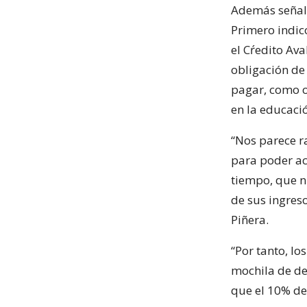
Además señaló
Primero indic
el Cŕedito Ava
obligación de
pagar, como o
en la educació
“Nos parece r
para poder ac
tiempo, que n
de sus ingreso
Piñera.
“Por tanto, l
mochila de de
que el 10% de 