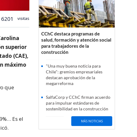
6201
visitas
CChC destaca programas de
Carolina
salud, formación y atención social
para trabajadores de la
ón superior
construcción
stado (CAE),
 un máximo
"Una muy buena noticia para
Chile": gremios empresariales
destacan aprobación de la
megarreforma
vo que
SalfaCorp y CChC firman acuerdo
para impulsar estándares de
sostenibilidad en la construcción
 9%… Es el
MÁS NOTICIAS
icó.