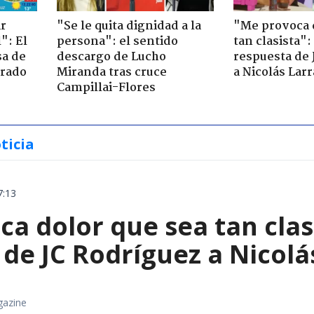
ir
"Se le quita dignidad a la
"Me provoca 
": El
persona": el sentido
tan clasista":
sa de
descargo de Lucho
respuesta de 
trado
Miranda tras cruce
a Nicolás Lar
Campillai-Flores
ticia
7:13
a dolor que sea tan clas
de JC Rodríguez a Nicolá
gazine