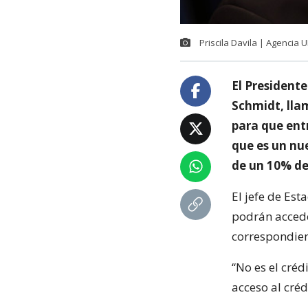
Priscila Davila | Agencia 
El Presidente
Schmidt, lla
para que entr
que es un nu
de un 10% de
El jefe de Es
podrán accede
correspondien
“No es el cré
acceso al créd