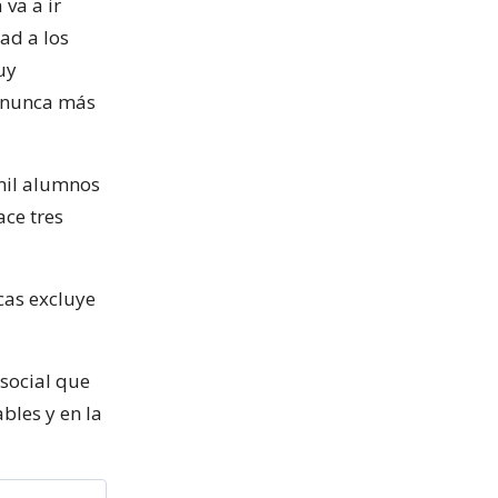
va a ir
ad a los
uy
, nunca más
mil alumnos
ace tres
cas excluye
 social que
ables y en la