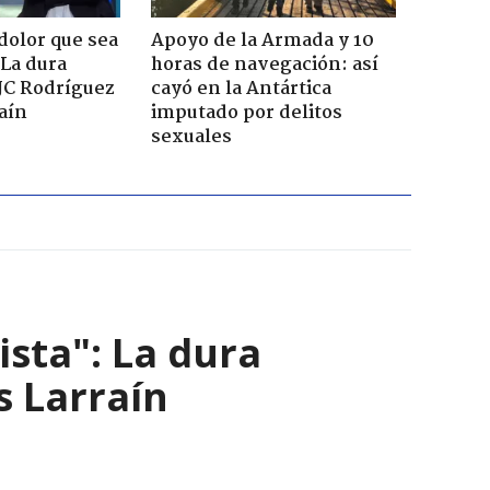
dolor que sea
Apoyo de la Armada y 10
 La dura
horas de navegación: así
JC Rodríguez
cayó en la Antártica
raín
imputado por delitos
sexuales
ista": La dura
s Larraín