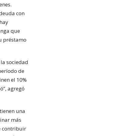
enes.
 deuda con
 hay
tenga que
su préstamo
 la sociedad
período de
inen el 10%
gó”, agregó
 tienen una
tinar más
e contribuir