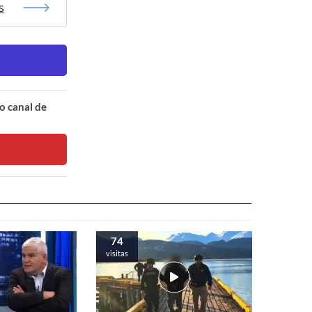
s
o canal de
74
visitas