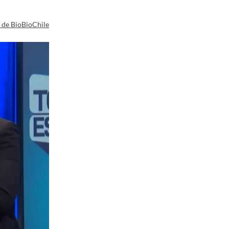
a de BioBioChile