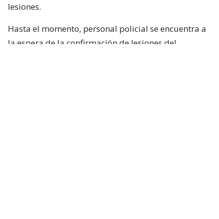
lesiones.
Hasta el momento, personal policial se encuentra a
la espera de la confirmación de lesiones del
conductor de la motocicleta, así como las
instrucciones de fiscalía.
Francisca García-Huidobro habló con
el periodista
En medio del programa de Chilevisión,
Francisca
García-Huidobro mencionó que habló
directamente con el periodista. “Él está bien,
está con su mamá, está con Juan Pablo
González, quien es su productor ejecutivo del
matinal (Mucho Gusto). Está muy afectado
”.