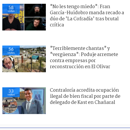
"No les tengo miedo": Fran
58
visitas
García-Huidobro manda recado a
dúo de ’La Cofradía’ tras brutal
crítica
"Terriblemente chantas" y
56
visitas
"vergüenza": Poduje arremete
contra empresas por
reconstrucción en El Olivar
Contraloría acredita ocupación
33
visitas
ilegal de bien fiscal por parte de
delegado de Kast en Chañaral