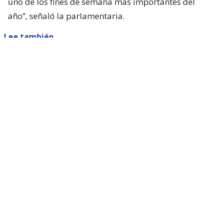
uno de los fines de semana más importantes del
año”, señaló la parlamentaria.
Lee también...
Parisi dice que Kast "queda corto"
con presentar ACOT: "Está
faltando a sus promesas de
campaña"
Sin embargo, el proyecto necesita el respaldo del
Ejecutivo, ya que se trata de una materia de
iniciativa exclusiva del Presidente de la República.
Por ello, la diputada llamó al gobierno a apoyar la
propuesta y convertir el 17 de septiembre en una
oportunidad para extender las celebraciones y
dinamizar la actividad económica.