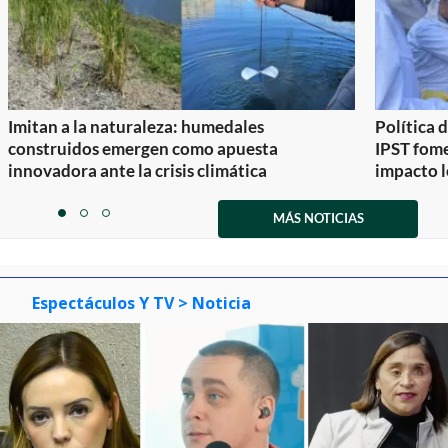
Imitan a la naturaleza: humedales
Política 
construidos emergen como apuesta
IPST fom
innovadora ante la crisis climática
impacto l
Item
1
MÁS NOTICIAS
item
item
item
of
0
1
2
3
Espectáculos Y TV
> Noticia