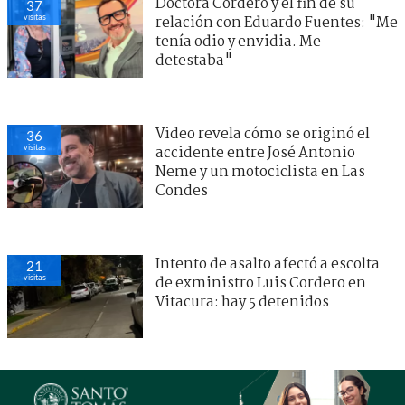
Doctora Cordero y el fin de su
37
visitas
relación con Eduardo Fuentes: "Me
tenía odio y envidia. Me
detestaba"
Video revela cómo se originó el
36
visitas
accidente entre José Antonio
Neme y un motociclista en Las
Condes
Intento de asalto afectó a escolta
21
visitas
de exministro Luis Cordero en
Vitacura: hay 5 detenidos