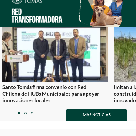
Santo Tomás firma convenio con Red
Imitan a 
Chilena de HUBs Municipales para apoyar
construi
innovaciones locales
innovador
Item
1
MÁS NOTICIAS
item
item
item
of
0
1
2
3