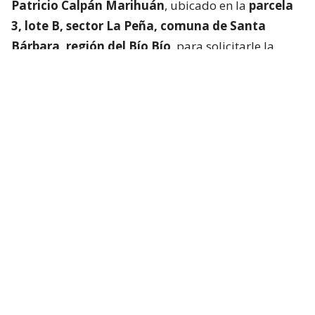
Patricio Calpán Marihuán
, ubicado en la
parcela
3, lote B, sector La Peña, comuna de Santa
Bárbara, región del Bío Bío
, para solicitarle la
devolución de una motosierra que le habían
prestado.
El imputado aceptó entregar la especie,
bajo la
condición de que la víctima se quedara a
conversar a solas con él.
Lo que fue aceptado por
la joven.
Tras entregar la motosierra a los padres, el
imputado procedió a
suministrar drogas a la
víctima para retenerla en contra de su voluntad.
Bajo estas circunstancias,
la mantuvo cautiva por
más de dos semanas
, periodo en el que la sometió