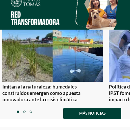
Imitan a la naturaleza: humedales
Política 
construidos emergen como apuesta
IPST fom
innovadora ante la crisis climática
impacto l
Item
1
MÁS NOTICIAS
item
item
item
of
0
1
2
3