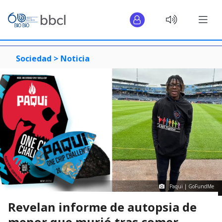
Sociedad >
Noticia
Paqui | GoFundMe
Revelan informe de autopsia de
menor que murió tras comer