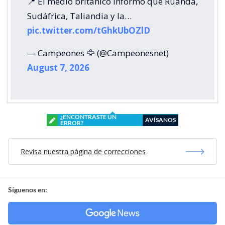
📍 El medio británico informó que Ruanda,
Sudáfrica, Taliandia y la…
pic.twitter.com/tGhkUbOZlD
— Campeones 🦅 (@Campeonesnet)
August 7, 2026
¿ENCONTRASTE UN
AVÍSANOS
ERROR?
Revisa nuestra página de correcciones
Síguenos en: