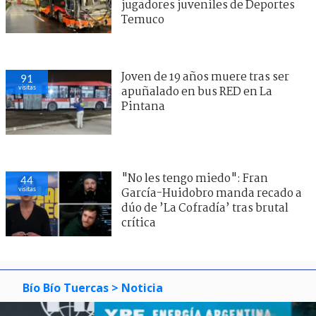
jugadores juveniles de Deportes
Temuco
Joven de 19 años muere tras ser
91
visitas
apuñalado en bus RED en La
Pintana
"No les tengo miedo": Fran
44
visitas
García-Huidobro manda recado a
dúo de ’La Cofradía’ tras brutal
crítica
Bío Bío Tuercas
> Noticia