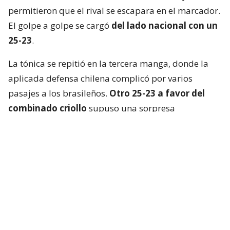
permitieron que el rival se escapara en el marcador.
El golpe a golpe se cargó
del lado nacional con un
25-23
.
La tónica se repitió en la tercera manga, donde la
aplicada defensa chilena complicó por varios
pasajes a los brasileños.
Otro 25-23 a favor del
combinado criollo
supuso una sorpresa
mayúscula en Cochabamba.
La Verdeamarela respondió con furia en el cuarto
set y, aprovechando el desgaste chileno, se quedó
con el parcial
por un claro 25-13
.
El tie break, primero que se jugaba en el torneo, no
fue apto para cardíacos. Brasil logró dos puntos de
ventaja, pero los “Guerreros Rojos” remontaron y