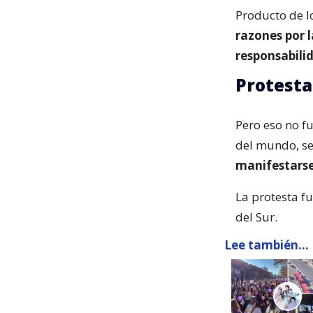
Producto de 
razones por l
responsabili
Protesta
Pero eso no f
del mundo, s
manifestarse
La protesta fu
del Sur.
Lee también...