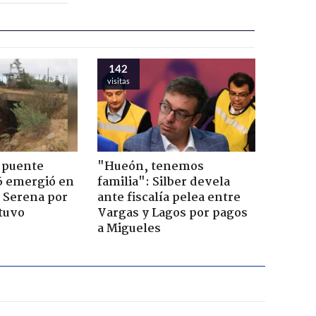
142
visitas
 puente
"Hueón, tenemos
6 emergió en
familia": Silber devela
a Serena por
ante fiscalía pelea entre
tuvo
Vargas y Lagos por pagos
a Migueles