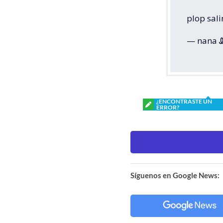
plop sali
— nana Ꮺ
¿ENCONTRASTE UN
ERROR?
Síguenos en Google News: