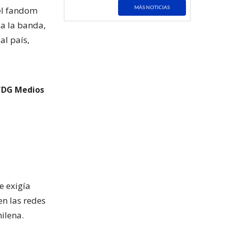
MÁS NOTICIAS
el fandom
 a la banda,
al país,
 "DG Medios
e exigía
n las redes
hilena.