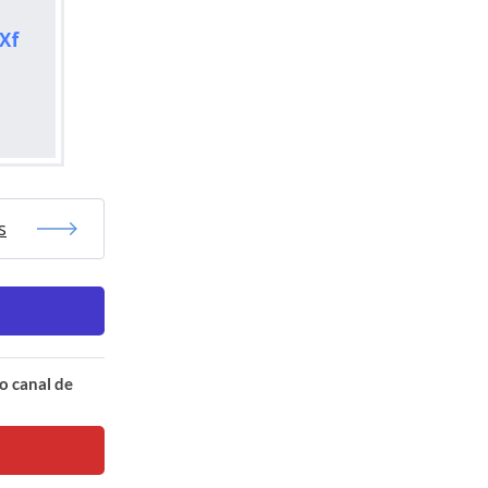
Xf
s
o canal de