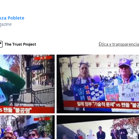
oza Poblete
gazine
Ética y transparenci