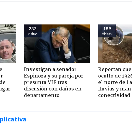
233
189
visitas
visitas
e
Investigan a senador
Reportan que
or
Espinoza y su pareja por
oculto de 192
 de
presunta VIF tras
el norte de L
jugar
discusión con daños en
lluvias y man
departamento
conectividad
plicativa