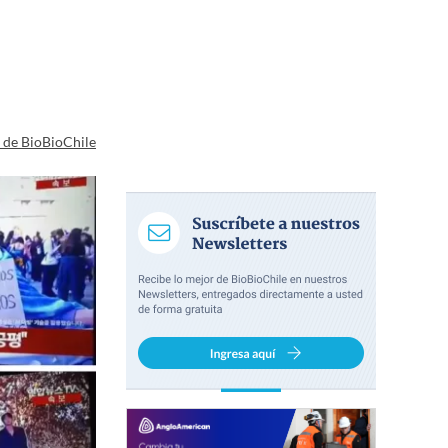
a de BioBioChile