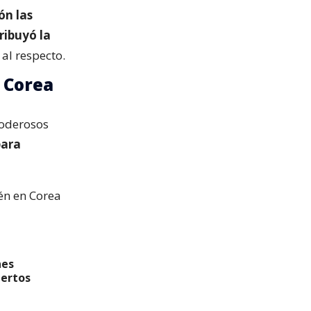
ón las
ribuyó la
al respecto.
e Corea
poderosos
para
ién en Corea
nes
iertos