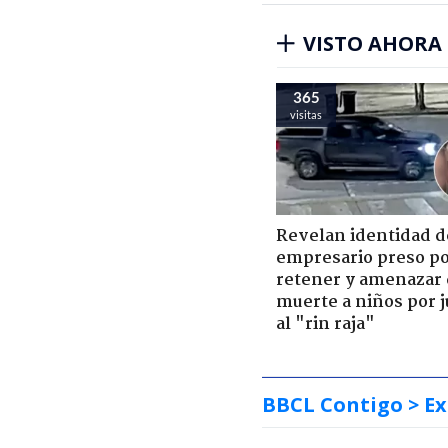
VISTO AHORA
365
visitas
Revelan identidad d
empresario preso p
retener y amenazar
muerte a niños por 
al "rin raja"
BBCL Contigo
> Ex