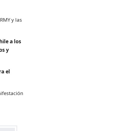
ARMY y las
ile a los
os y
a el
ifestación