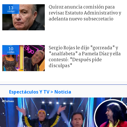
Quiroz anuncia comisión para
13
visitas
revisar Estatuto Administrativo y
adelanta nuevo subsecretario
Sergio Rojas le dijo "gorreada" y
10
visitas
"analfabeta" a Pamela Díaz y ella
contestó: "Después pide
disculpas"
Espectáculos Y TV
> Noticia