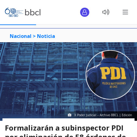
Nacional >
Noticia
X Poder Judicial – Archivo BBCL | Edición
Formalizarán a subinspector PDI
por eliminación de 58 órdenes de