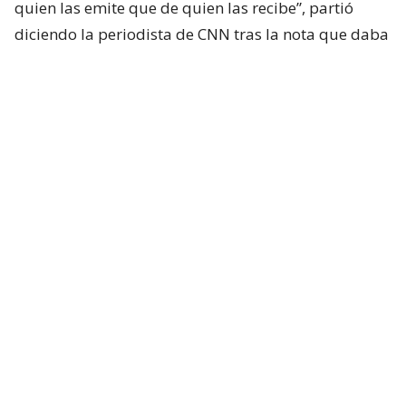
quien las emite que de quien las recibe”, partió
diciendo la periodista de CNN tras la nota que daba
cuenta del conflicto.
Mónica Rincón estalla contra las
senadoras Flores y Campillai
“No tengo idea de quién fue y no me interesa en
realidad quién, pero voy a hacer una sola
puntualización.
Quien le dijo señora de la feria a
la otra, no sé quién fue, así que lo estoy diciendo
sin ninguna carga hacia nadie. Es una
vergüenza. Ese y otro tipo de intentos de
insulto
“, criticó.
Lee también...
"Delincuente" y "señora de feria":