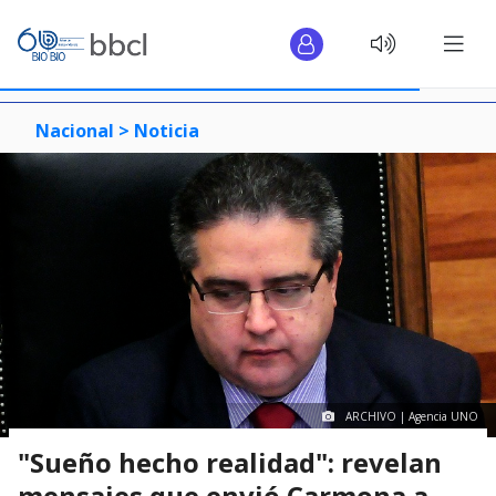
Nacional >
Noticia
ARCHIVO | Agencia UNO
"Sueño hecho realidad": revelan
mensajes que envió Carmona a