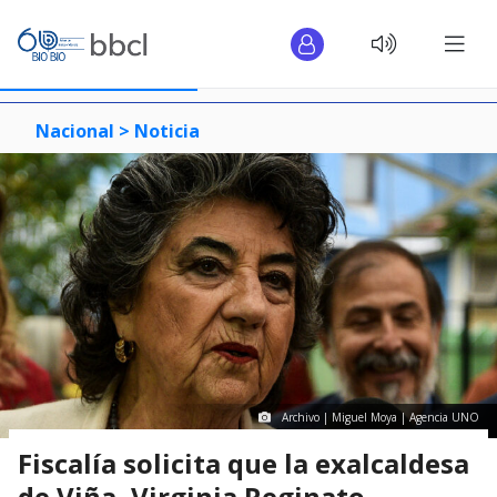
Nacional >
Noticia
Archivo | Miguel Moya | Agencia UNO
Fiscalía solicita que la exalcaldesa
de Viña, Virginia Reginato,