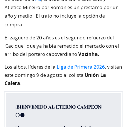
Atlético Mineiro por Román es un préstamo por un
año y medio.
El trato no incluye la opción de
compra
.
El zaguero de 20 años es el segundo refuerzo del
‘Cacique’, que ya había remecido el mercado con el
arribo del portero caboverdiano
Vozinha
.
Los albos, líderes de la
Liga de Primera 2026
, visitan
este domingo 9 de agosto al colista
Unión La
Calera
.
¡𝐁𝐈𝐄𝐍𝐕𝐄𝐍𝐈𝐃𝐎 𝐀𝐋 𝐄𝐓𝐄𝐑𝐍𝐎 𝐂𝐀𝐌𝐏𝐄𝐎́𝐍!
⚪⚫