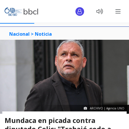
Nacional >
Noticia
ARCHIVO | Agencia UNO
Mundaca en picada contra
diputado Celis: "Trabajó codo a