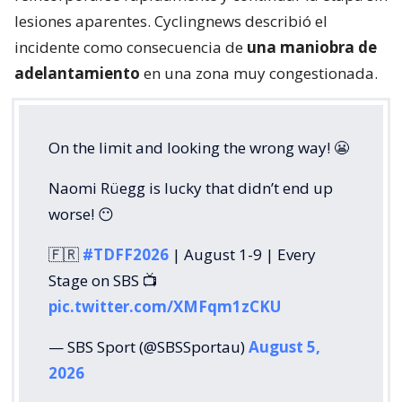
lesiones aparentes. Cyclingnews describió el
incidente como consecuencia de
una maniobra de
adelantamiento
en una zona muy congestionada.
On the limit and looking the wrong way! 😬
Naomi Rüegg is lucky that didn’t end up
worse! 😶
🇫🇷
#TDFF2026
| August 1-9 | Every
Stage on SBS 📺
pic.twitter.com/XMFqm1zCKU
— SBS Sport (@SBSSportau)
August 5,
2026