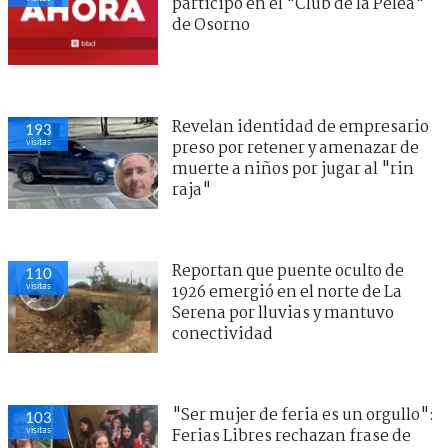
participó en el "Club de la Pelea"
de Osorno
Revelan identidad de empresario
193
visitas
preso por retener y amenazar de
muerte a niños por jugar al "rin
raja"
Reportan que puente oculto de
110
visitas
1926 emergió en el norte de La
Serena por lluvias y mantuvo
conectividad
"Ser mujer de feria es un orgullo":
103
visitas
Ferias Libres rechazan frase de