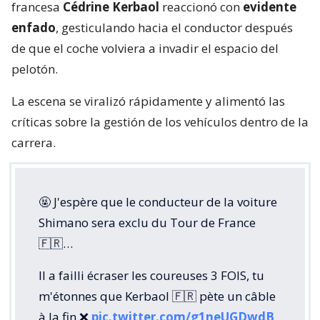
francesa
Cédrine Kerbaol
reaccionó con
evidente
enfado
, gesticulando hacia el conductor después
de que el coche volviera a invadir el espacio del
pelotón.
La escena se viralizó rápidamente y alimentó las
críticas sobre la gestión de los vehículos dentro de la
carrera.
🤬 J'espère que le conducteur de la voiture
Shimano sera exclu du Tour de France
🇫🇷…
Il a failli écraser les coureuses 3 FOIS, tu
m'étonnes que Kerbaol 🇫🇷 pète un câble
à la fin ❌️
pic.twitter.com/g1neUGDwdB