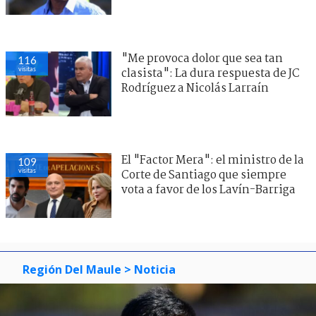
"Me provoca dolor que sea tan
116
visitas
clasista": La dura respuesta de JC
Rodríguez a Nicolás Larraín
El "Factor Mera": el ministro de la
109
visitas
Corte de Santiago que siempre
vota a favor de los Lavín-Barriga
Región Del Maule
> Noticia