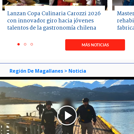
Lanzan Copa Culinaria Carozzi 2026
Master
con innovador giro hacia jóvenes
rehabi
talentos de la gastronomía chilena
fabric
Item
1
MÁS NOTICIAS
item
item
item
of
0
1
2
3
Región De Magallanes
> Noticia