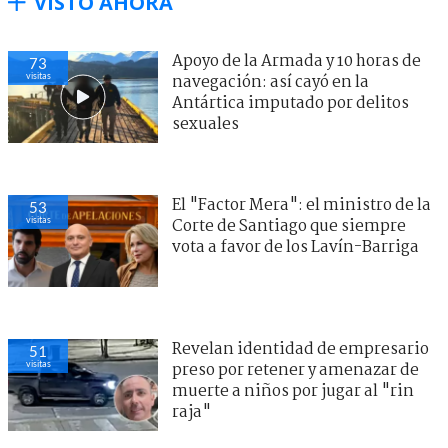
VISTO AHORA
Apoyo de la Armada y 10 horas de
73
visitas
navegación: así cayó en la
Antártica imputado por delitos
sexuales
El "Factor Mera": el ministro de la
53
visitas
Corte de Santiago que siempre
vota a favor de los Lavín-Barriga
Revelan identidad de empresario
51
visitas
preso por retener y amenazar de
muerte a niños por jugar al "rin
raja"