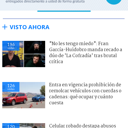
VISTO AHORA
"No les tengo miedo": Fran
196
visitas
García-Huidobro manda recado a
dúo de ’La Cofradía’ tras brutal
crítica
Entra en vigencia prohibición de
126
visitas
remolcar vehículos con cuerdas o
cadenas: qué ocupar y cuánto
cuesta
Celular robado destapa abusos
120