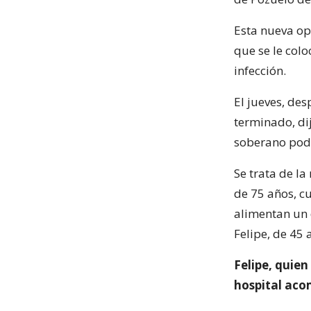
Esta nueva ope
que se le col
infección.
El jueves, de
terminado, di
soberano podr
Se trata de l
de 75 años, c
alimentan un 
Felipe, de 45 
Felipe, quien 
hospital aco