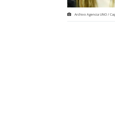
Archivo Agencia UNO / Ca
El comediant
potente descar
Fabiola Campil
Fue en el espa
comediante p
comentario de
con la otra p
En específico,
Campillai: “Ha