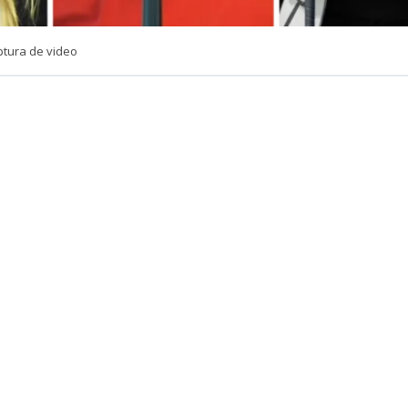
ptura de video
VER RESUMEN
e Lucho Miranda dejó un momento el humor de lado par
go tras los recientes dichos entre las senadoras Camila F
lai (IND).
cio ‘
No hacemos uno
‘ del canal Somos Fabulosos, donde 
idió un momento de seriedad para abordar detalladam
 la senadora Flores en medio de su tenso intercambio d
arlamentaria.
 en medio de una ola de insultos en el Senado, Flores le l
 vivido del Estado” gracias a las indemnizaciones recibid