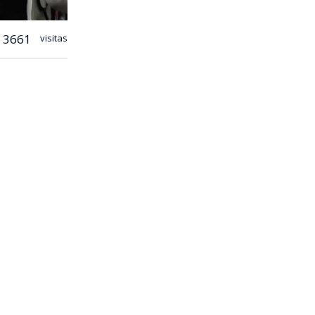
3661
visitas
a hacer un
lores (RN) y
el
ente un
e palabras
anzó a
as y reiteró