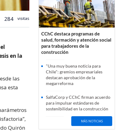
284
visitas
CChC destaca programas de
salud, formación y atención social
para trabajadores de la
el
construcción
sis en la
"Una muy buena noticia para
Chile": gremios empresariales
desde las
destacan aprobación de la
megarreforma
nsa esta
SalfaCorp y CChC firman acuerdo
para impulsar estándares de
sostenibilidad en la construcción
 parámetros
sfactoria”,
MÁS NOTICIAS
vado Quirón