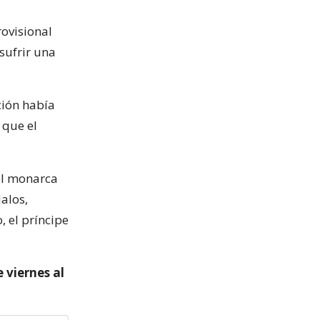
rovisional
sufrir una
ción había
 que el
el monarca
alos,
, el príncipe
e viernes al