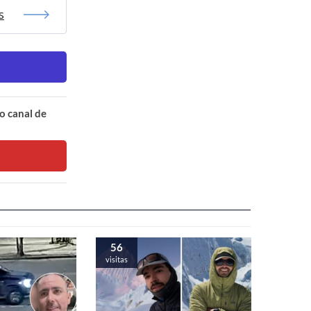
s
o canal de
56
visitas