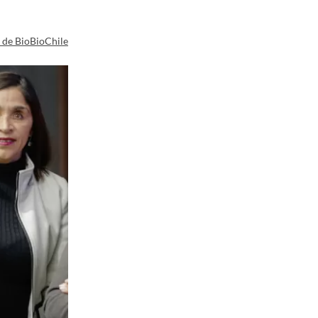
a de BioBioChile