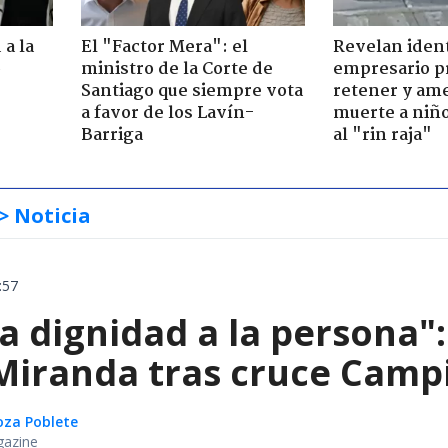
 a la
El "Factor Mera": el
Revelan iden
o
ministro de la Corte de
empresario p
Santiago que siempre vota
retener y am
a favor de los Lavín-
muerte a niño
Barriga
al "rin raja"
> Noticia
:57
ta dignidad a la persona"
iranda tras cruce Campil
oza Poblete
gazine