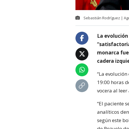
Sebastián Rodríguez | A
La evolución 
“satisfactori
monarca fue 
cadera izqui
“La evolución 
19:00 horas d
vocera al leer
“El paciente 
analíticos den
según este bol
de Pozuelo de