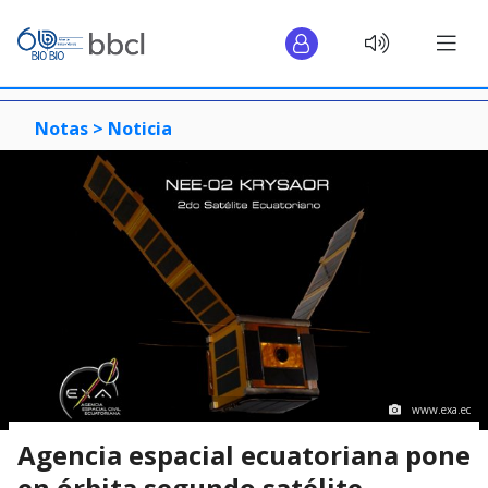
Notas >
Noticia
www.exa.ec
Agencia espacial ecuatoriana pone
en órbita segundo satélite