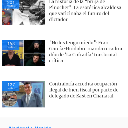
La historia de la "bruja de
201
visitas
Pinochet": La esotérica alcaldesa
que vaticinaba el futuro del
dictador
"No les tengo miedo": Fran
158
visitas
García-Huidobro manda recado a
dúo de ’La Cofradía’ tras brutal
crítica
Contraloría acredita ocupación
127
visitas
ilegal de bien fiscal por parte de
delegado de Kast en Chañaral