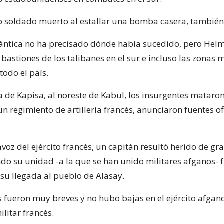
ro soldado muerto al estallar una bomba casera, también 
lántica no ha precisado dónde había sucedido, pero Hel
bastiones de los talibanes en el sur e incluso las zonas 
todo el país.
a de Kapisa, al noreste de Kabul, los insurgentes mataro
un regimiento de artillería francés, anunciaron fuentes of
voz del ejército francés, un capitán resultó herido de g
o su unidad -a la que se han unido militares afganos- 
 su llegada al pueblo de Alasay.
 fueron muy breves y no hubo bajas en el ejército afgano
litar francés.