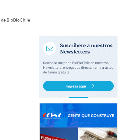
a de BioBioChile