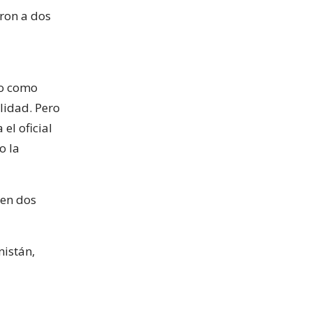
aron a dos
do como
alidad. Pero
el oficial
o la
 en dos
nistán,