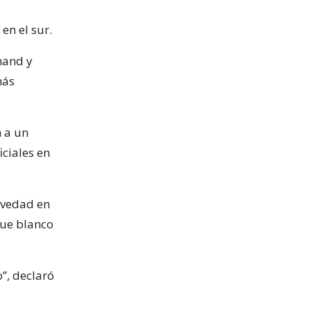
en el sur.
mand y
más
n a un
iciales en
ravedad en
fue blanco
”, declaró