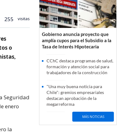
255
visitas
Gobierno anuncia proyecto que
res
amplía cupos para el Subsidio a la
Tasa de Interés Hipotecaria
tos o
mistas,
CChC destaca programas de salud,
formación y atención social para
trabajadores de la construcción
"Una muy buena noticia para
Chile": gremios empresariales
 la Seguridad
destacan aprobación de la
megarreforma
de enero
MÁS NOTICIAS
ro la