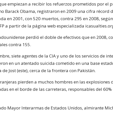
 que empiezan a recibir los refuerzos prometidos por el 
o Barack Obama, registraron en 2009 una cifra récord d
ada en 2001, con 520 muertos, contra 295 en 2008, segú
P a partir de la página web especializada icasualties.or
stadounidense perdió el doble de efectivos que en 2008, c
ales contra 155.
mbre, siete agentes de la CIA y uno de los servicios de int
ron en un atentado suicida cometido en una base esta
a de Jost (este), cerca de la frontera con Pakistán.
tranjeras pierden a muchos hombres en las explosiones
adas en el borde de las carreteras, responsables del 60% 
stado Mayor Interarmas de Estados Unidos, almirante Mic