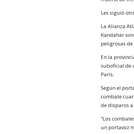
Les siguió ot
La Alianza At
Kandahar son 
peligrosas de 
En la provinci
suboficial de 
París.
Según el porta
combate cuand
de disparos a
“Los combates
un portavoz mi