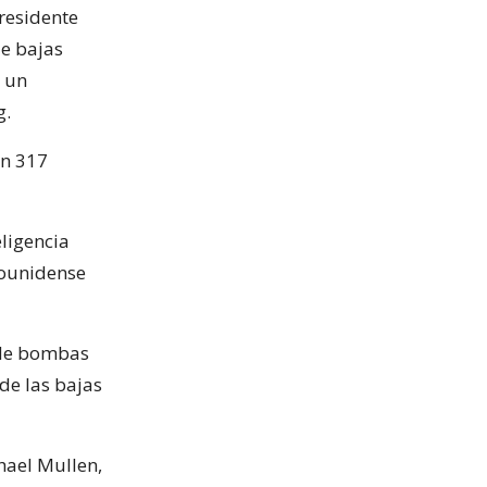
presidente
e bajas
n un
g.
on 317
eligencia
dounidense
 de bombas
de las bajas
hael Mullen,