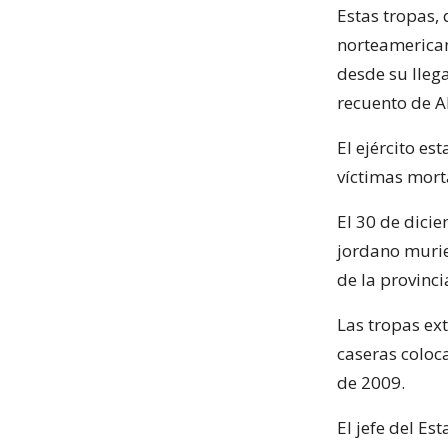
Estas tropas,
norteamerican
desde su lleg
recuento de AF
El ejército e
víctimas mort
El 30 de dicie
jordano murie
de la provinci
Las tropas ex
caseras coloc
de 2009.
El jefe del E