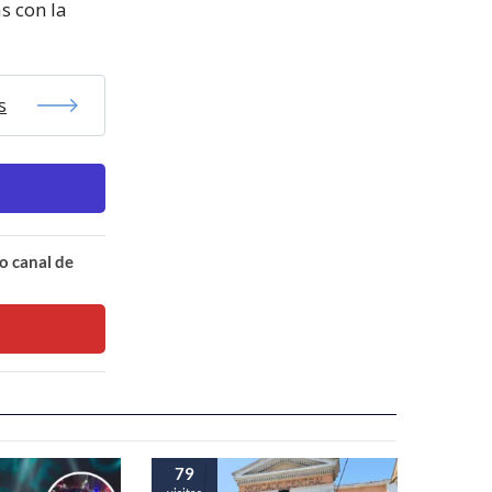
s con la
s
o canal de
79