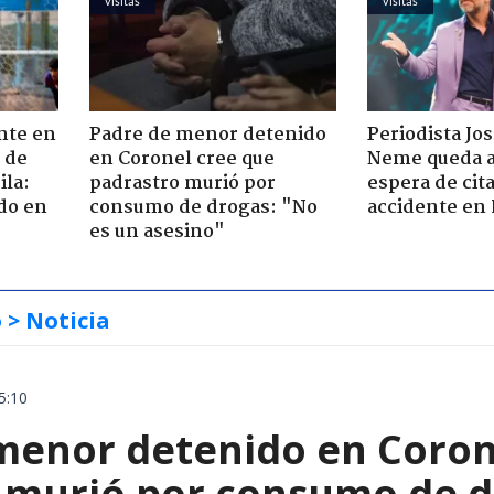
visitas
visitas
nte en
Padre de menor detenido
Periodista Jo
 de
en Coronel cree que
Neme queda a
ila:
padrastro murió por
espera de cit
do en
consumo de drogas: "No
accidente en
es un asesino"
o
> Noticia
5:10
menor detenido en Coron
 murió por consumo de d