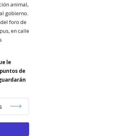
ción animal,
al gobierno.
 del foro de
pus, en calle
s
ue le
 puntos de
sguardarán
s