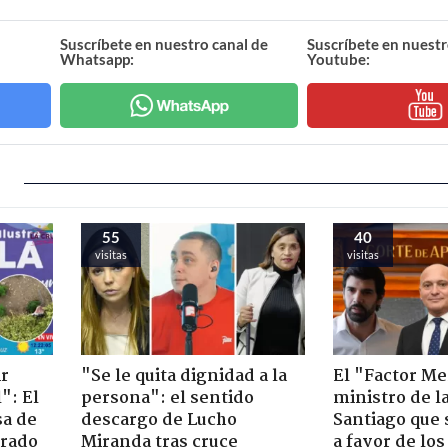
Suscríbete en nuestro canal de
Suscríbete en nuestr
Whatsapp:
Youtube:
55
40
visitas
visitas
ir
"Se le quita dignidad a la
El "Factor Me
": El
persona": el sentido
ministro de l
sa de
descargo de Lucho
Santiago que
trado
Miranda tras cruce
a favor de lo