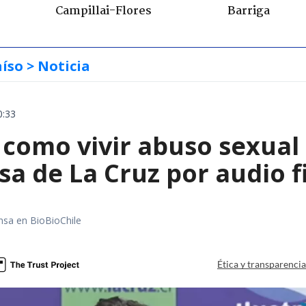
Campillai-Flores
Barriga
aíso
> Noticia
0:33
 como vivir abuso sexual 
sa de La Cruz por audio f
nsa en BioBioChile
Ética y transparenci