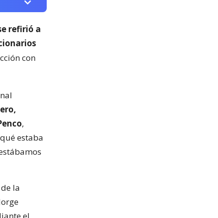
 refirió a
cionarios
cción con
unal
ero,
Penco
,
 qué estaba
 estábamos
 de la
Jorge
iante el