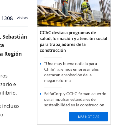
1308
visitas
CChC destaca programas de
, Sebastián
salud, formación y atención social
para trabajadores de la
ta
construcción
la Región
"Una muy buena noticia para
Chile": gremios empresariales
tros
destacan aprobación de la
megarreforma
zarlo e
ilibrio.
SalfaCorp y CChC firman acuerdo
para impulsar estándares de
sostenibilidad en la construcción
s incluso
io
MÁS NOTICIAS