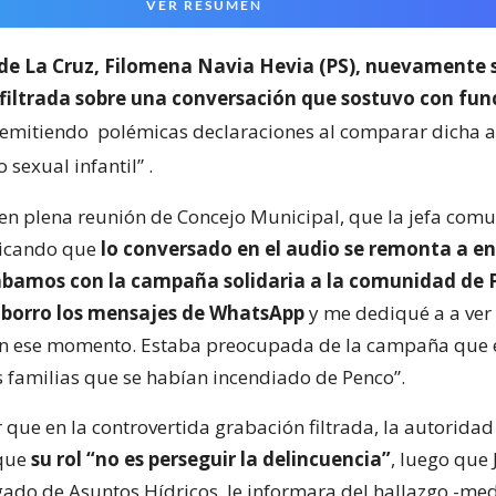
VER RESUMEN
de La Cruz, Filomena Navia Hevia (PS), nuevamente se
 filtrada sobre una conversación que sostuvo con fun
 emitiendo
polémicas declaraciones al comparar dicha a
o sexual infantil”
.
, en plena reunión de Concejo Municipal, que la jefa com
icando que
lo conversado en el audio se remonta a en
bamos con la campaña solidaria a la comunidad de 
 borro los mensajes de WhatsApp
y me dediqué a a ver
en ese momento. Estaba preocupada de la campaña que
s familias que se habían incendiado de Penco”.
que en la controvertida grabación filtrada, la autoridad
 que
su rol “no es perseguir la delincuencia”
, luego que 
gado de Asuntos Hídricos, le informara del hallazgo -med