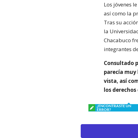
Los jóvenes l
así como la p
Tras su acción
la Universida
Chacabuco fre
integrantes d
Consultado po
parecía muy 
vista, así c
los derechos
¿ENCONTRASTE UN
ERROR?