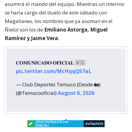
asumirá el mando del equipo. Mientras un interino
se haría cargo del duelo de este sábado con
Magallanes, los nombres que ya asoman en el
Ñielol son los de
Emiliano Astorga, Miguel
Ramírez y Jaime Vera
.
𝐂𝐎𝐌𝐔𝐍𝐈𝐂𝐀𝐃𝐎 𝐎𝐅𝐈𝐂𝐈𝐀𝐋 🇳🇬
pic.twitter.com/McHqqQ57aL
— Club Deportes Temuco (Desde 🏡)
(@Temucooficial)
August 6, 2026
¿ENCONTRASTE UN
AVÍSANOS
ERROR?