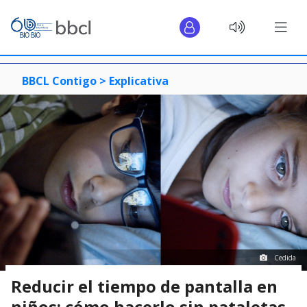
BBCL Contigo >
Explicativa
Cedida
Reducir el tiempo de pantalla en
niños: cómo hacerlo sin pataletas