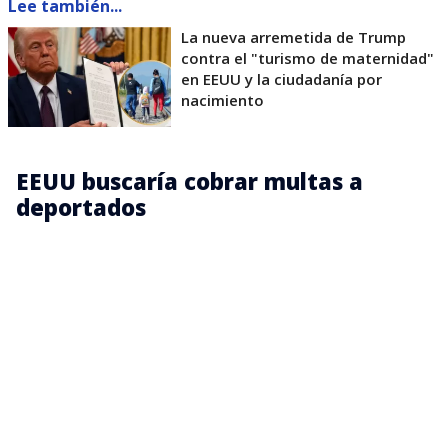
Lee también...
La nueva arremetida de Trump
contra el "turismo de maternidad"
en EEUU y la ciudadanía por
nacimiento
EEUU buscaría cobrar multas a
deportados
“El contratista deberá ser una empresa registrada
en Estados Unidos que pueda proporcionar
servicios mejorados de localización de deudores en,
como mínimo, México, Honduras y Guatemala”,
señala el documento.
Una vez localizada la persona, la empresa deberá