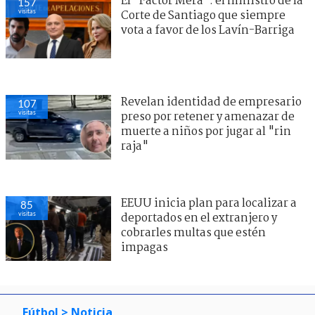
El "Factor Mera": el ministro de la
157
visitas
Corte de Santiago que siempre
vota a favor de los Lavín-Barriga
Revelan identidad de empresario
107
visitas
preso por retener y amenazar de
muerte a niños por jugar al "rin
raja"
EEUU inicia plan para localizar a
85
visitas
deportados en el extranjero y
cobrarles multas que estén
impagas
Fútbol
> Noticia