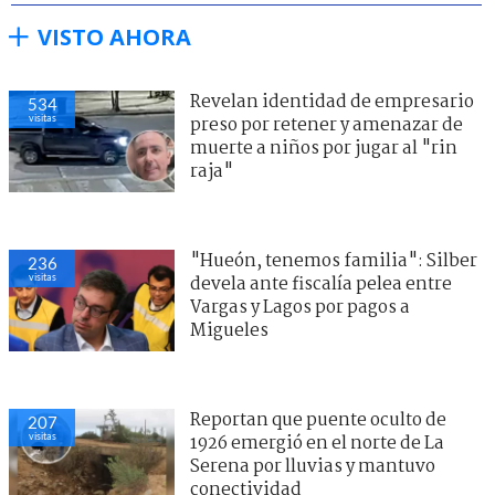
VISTO AHORA
Revelan identidad de empresario
534
visitas
preso por retener y amenazar de
muerte a niños por jugar al "rin
raja"
"Hueón, tenemos familia": Silber
236
visitas
devela ante fiscalía pelea entre
Vargas y Lagos por pagos a
Migueles
Reportan que puente oculto de
207
visitas
1926 emergió en el norte de La
Serena por lluvias y mantuvo
conectividad