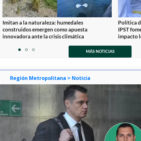
Imitan a la naturaleza: humedales
Política 
construidos emergen como apuesta
IPST fom
innovadora ante la crisis climática
impacto l
Item
1
MÁS NOTICIAS
item
item
item
of
0
1
2
3
Región Metropolitana
> Noticia