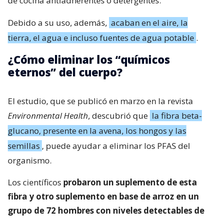
de cocina antiadherentes o detergentes.
Debido a su uso, además,
acaban en el aire, la
tierra, el agua e incluso fuentes de agua potable
.
¿Cómo eliminar los “químicos
eternos” del cuerpo?
El estudio, que se publicó en marzo en la revista
Environmental Health
, descubrió que
la fibra beta-
glucano, presente en la avena, los hongos y las
semillas
, puede ayudar a eliminar los PFAS del
organismo.
Los científicos
probaron un suplemento de esta
fibra y otro suplemento en base de arroz en un
grupo de 72 hombres con niveles detectables de