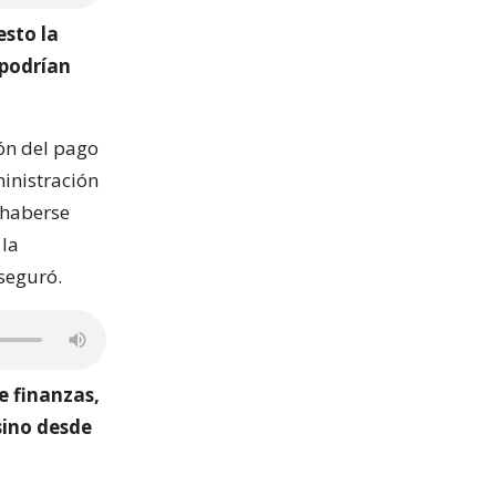
esto la
 podrían
ón del pago
ministración
 haberse
 la
aseguró.
e finanzas,
asino desde