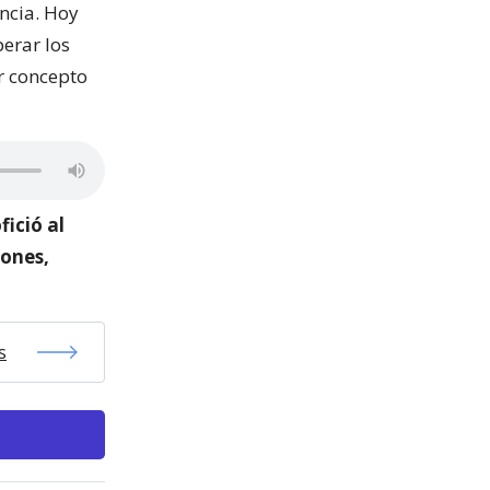
encia. Hoy
erar los
or concepto
fició al
iones,
s