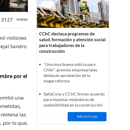
3127
visitas
CChC destaca programas de
mil millones
salud, formación y atención social
para trabajadores de la
cejal Sandro
construcción
"Una muy buena noticia para
Chile": gremios empresariales
embre por el
destacan aprobación de la
megarreforma
SalfaCorp y CChC firman acuerdo
 emitió una
para impulsar estándares de
sostenibilidad en la construcción
ometidas,
arentena las
MÁS NOTICIAS
 por lo que,