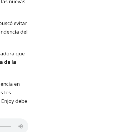
 las nuevas
buscó evitar
endencia del
igadora que
a de la
dencia en
s los
. Enjoy debe