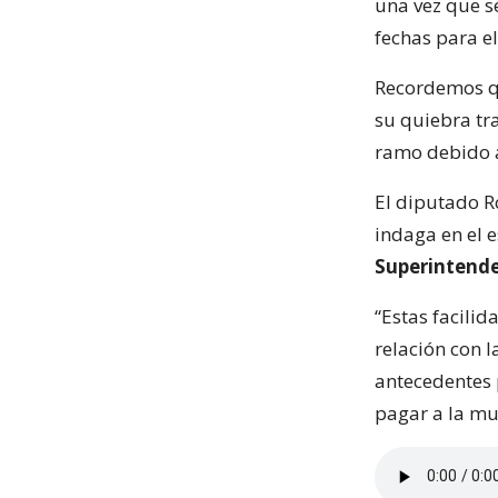
una vez que s
fechas para el
Recordemos qu
su quiebra tra
ramo debido a
El diputado R
indaga en el e
Superintend
“Estas facili
relación con 
antecedentes 
pagar a la mu