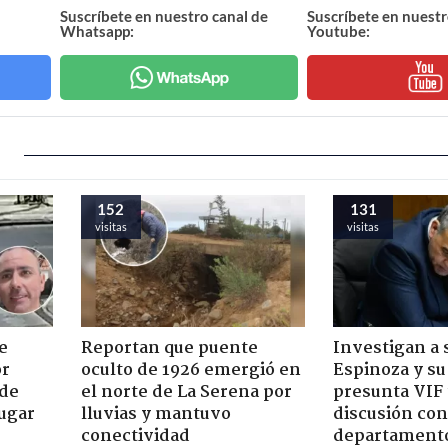
Suscríbete en nuestro canal de
Suscríbete en nuestr
Whatsapp:
Youtube:
152
131
visitas
visitas
e
Reportan que puente
Investigan a
or
oculto de 1926 emergió en
Espinoza y su
 de
el norte de La Serena por
presunta VIF 
jugar
lluvias y mantuvo
discusión co
conectividad
departament