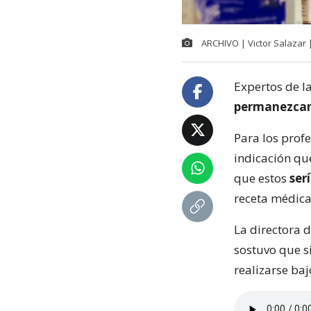
ARCHIVO | Victor Salazar
Expertos de l
permanezcan
Para los prof
indicación qu
que estos
ser
receta médica
La directora 
sostuvo que s
realizarse baj