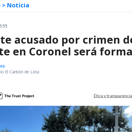
o
> Noticia
5:55
te acusado por crimen d
te en Coronel será forma
gos
io El Carbón de Lota
a
Ética y transparenci