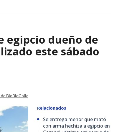
e egipcio dueño de
lizado este sábado
a de BioBioChile
Relacionados
Se entrega menor que mató
con arma hechiza a egipcio en