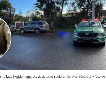
e hallado herido hombre egipcio asesinado en Coronel (Cedida); y foto de
cia UNO) | Edición BBCL
VER RESUMEN