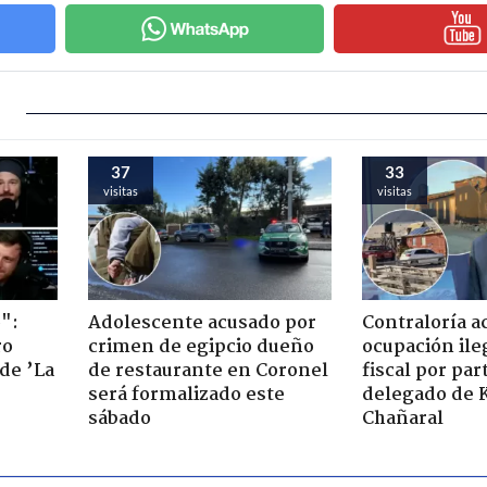
37
33
visitas
visitas
":
Adolescente acusado por
Contraloría a
ro
crimen de egipcio dueño
ocupación ile
de ’La
de restaurante en Coronel
fiscal por par
será formalizado este
delegado de 
sábado
Chañaral