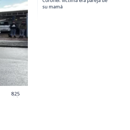
Coronel: víctima era pareja de
su mamá
825
visitas