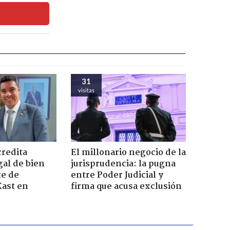
31
visitas
credita
El millonario negocio de la
gal de bien
jurisprudencia: la pugna
te de
entre Poder Judicial y
Kast en
firma que acusa exclusión