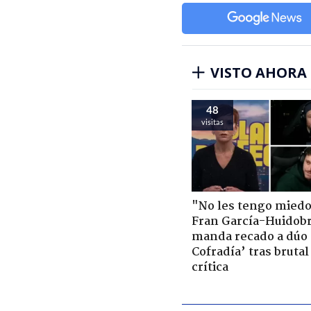
VISTO AHORA
48
visitas
"No les tengo miedo
Fran García-Huidob
manda recado a dúo 
Cofradía’ tras brutal
crítica