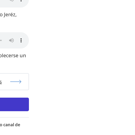
o Jeréz,
blecerse un
s
o canal de