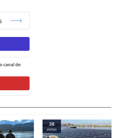
s
o canal de
38
visitas