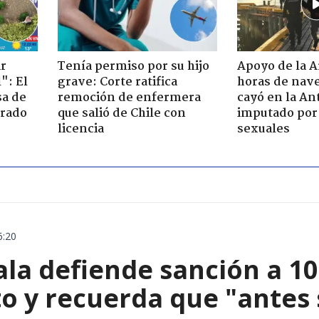
ir
Tenía permiso por su hijo
Apoyo de la 
": El
grave: Corte ratifica
horas de nave
sa de
remoción de enfermera
cayó en la An
trado
que salió de Chile con
imputado por 
licencia
sexuales
6:20
ala defiende sanción a 1
o y recuerda que "antes 