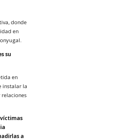
tiva, donde
ridad en
conyugal.
es su
etida en
 instalar la
r relaciones
 víctimas
ia
uadirlas a