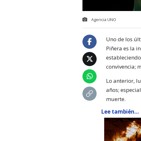
Agencia UNO
Uno de los úl
Piñera es la i
estableciendo 
convivencia; 
Lo anterior, l
años; especia
muerte.
Lee también...