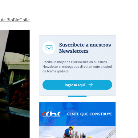
a de BioBioChile