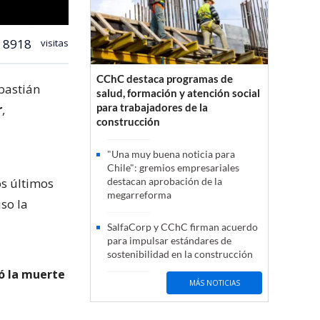
8918
visitas
CChC destaca programas de
bastián
salud, formación y atención social
para trabajadores de la
r
,
construcción
"Una muy buena noticia para
Chile": gremios empresariales
os últimos
destacan aprobación de la
megarreforma
so la
SalfaCorp y CChC firman acuerdo
para impulsar estándares de
sostenibilidad en la construcción
ó la muerte
MÁS NOTICIAS