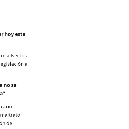
ar hoy este
resolver los
legislación a
a no se
ia”
.
rario:
 maltrato
ión de