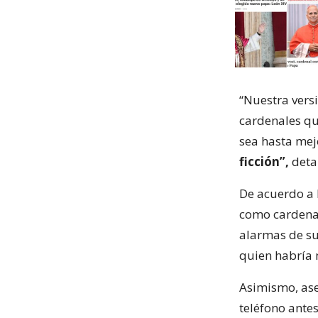
“Nuestra vers
cardenales qu
sea hasta mejo
ficción”,
detal
De acuerdo a l
como cardenal
alarmas de su 
quien habría 
Asimismo, ase
teléfono antes