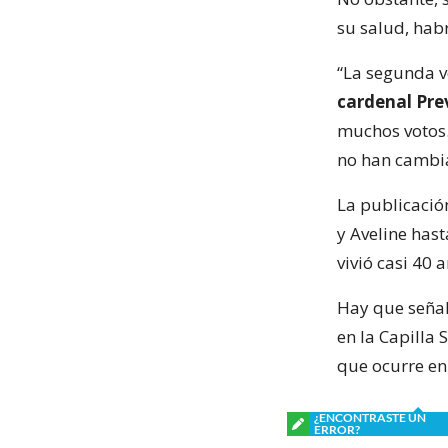
su salud, hab
“La segunda v
cardenal Prev
muchos votos.
no han cambia
La publicació
y Aveline has
vivió casi 40 
Hay que señal
en la Capilla 
que ocurre en 
¿ENCONTRASTE UN
ERROR?