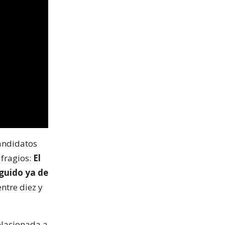
candidatos
ufragios:
El
eguido ya de
ntre diez y
elacionada a