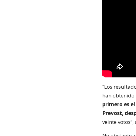
“Los resultad
han obtenido v
primero es el
Prevost, desp
veinte votos”,
No obstante, 