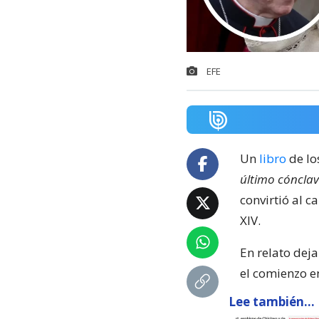
EFE
Un
libro
de lo
último cónclav
convirtió al c
XIV.
En relato deja
el comienzo e
Lee también...