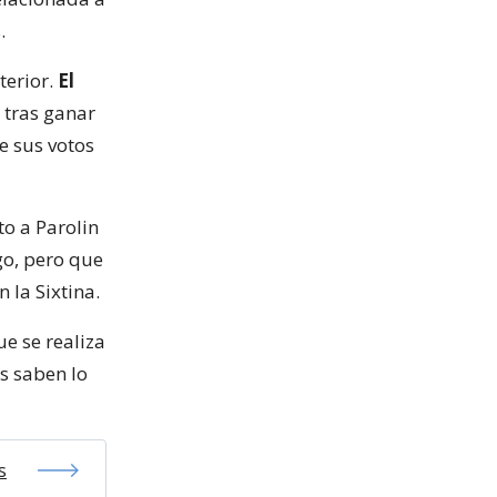
.
terior.
El
 tras ganar
e sus votos
o a Parolin
go, pero que
 la Sixtina.
e se realiza
os saben lo
s