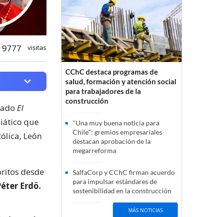
9777
visitas
CChC destaca programas de
salud, formación y atención social
para trabajadores de la
construcción
mado
El
siático que
"Una muy buena noticia para
Chile": gremios empresariales
ólica, León
destacan aprobación de la
megarreforma
oritos desde
SalfaCorp y CChC firman acuerdo
para impulsar estándares de
Péter Erdö.
sostenibilidad en la construcción
MÁS NOTICIAS