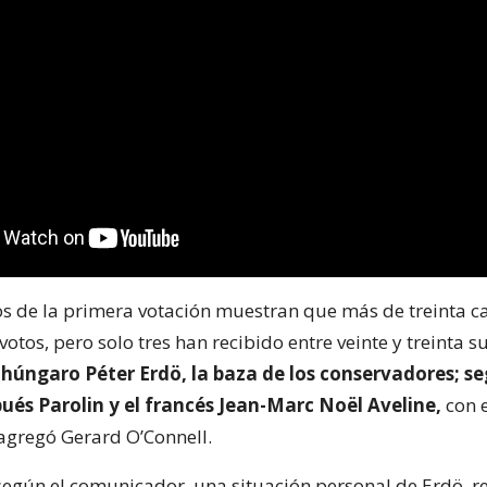
os de la primera votación muestran que más de treinta 
otos, pero solo tres han recibido entre veinte y treinta s
 húngaro Péter Erdö, la baza de los conservadores; s
ués Parolin y el francés Jean-Marc Noël Aveline,
con e
 agregó Gerard O’Connell.
según el comunicador, una situación personal de Erdö, r