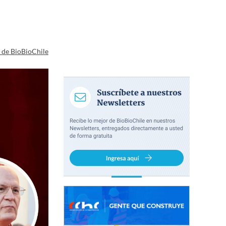
a de BioBioChile