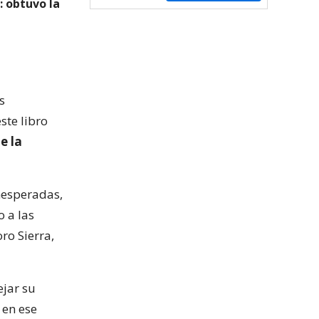
: obtuvo la
s
ste libro
e la
inesperadas,
 a las
ro Sierra,
jar su
 en ese