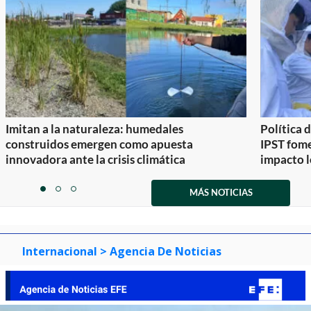
Imitan a la naturaleza: humedales
Política 
construidos emergen como apuesta
IPST fom
innovadora ante la crisis climática
impacto l
Item
1
MÁS NOTICIAS
item
item
item
of
0
1
2
3
Internacional
> Agencia De Noticias