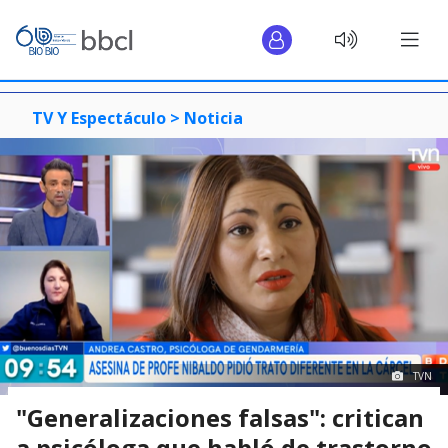
TV Y Espectáculo >
Noticia
TVN
"Generalizaciones falsas": critican
a psicóloga que habló de trastorno