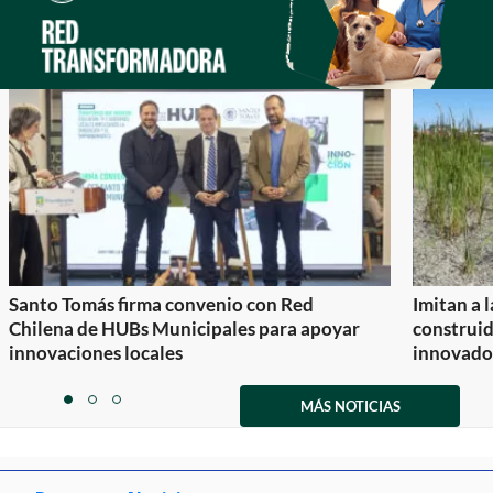
Santo Tomás firma convenio con Red
Imitan a 
Chilena de HUBs Municipales para apoyar
construi
innovaciones locales
innovador
Item
1
MÁS NOTICIAS
item
item
item
of
0
1
2
3