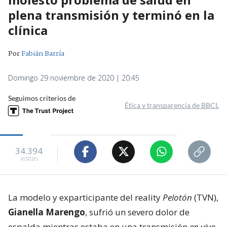
plena transmisión y terminó en la
clínica
Por
Fabián Barría
Domingo 29 noviembre de 2020 | 20:45
Seguimos criterios de
Ética y transparencia de BBCL
34.394
visitas
La modelo y exparticipante del reality
Pelotón
(TVN),
Gianella Marengo
, sufrió un severo dolor de
espalda mientras estaba en una transmisión
en vivo