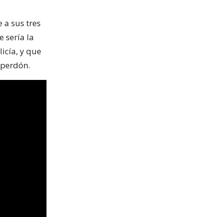
 a sus tres
 sería la
icía, y que
 perdón.