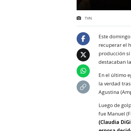
TVN
Este domingo 
recuperar el 
producción sí
destacaban la
En el último 
la verdad tra
Agustina (Amp
Luego de golp
fue Manuel (F
(Claudia DiGi
esposa decid