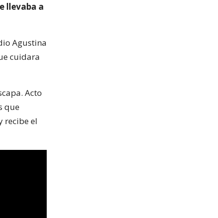
e llevaba a
dio Agustina
que cuidara
scapa. Acto
es que
 recibe el