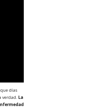
 que días
la verdad.
La
 enfermedad