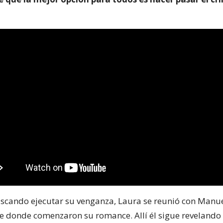
uscando ejecutar su venganza, Laura se reunió con Manue
donde comenzaron su romance. Allí él sigue revelando 