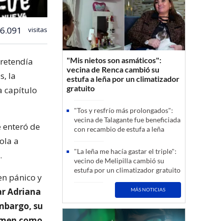
6.091
visitas
"Mis nietos son asmáticos":
pretendía
vecina de Renca cambió su
s, la
estufa a leña por un climatizador
gratuito
a capítulo
"Tos y resfrío más prolongados":
vecina de Talagante fue beneficiada
 enteró de
con recambio de estufa a leña
ola a
"La leña me hacía gastar el triple":
.
vecino de Melipilla cambió su
estufa por un climatizador gratuito
en pánico y
ar Adriana
MÁS NOTICIAS
embargo, su
rimen como