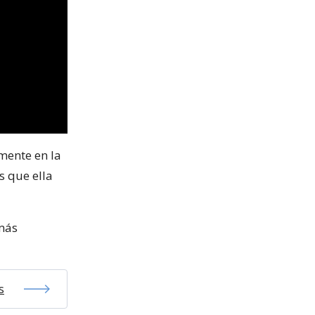
mente en la
s que ella
más
s