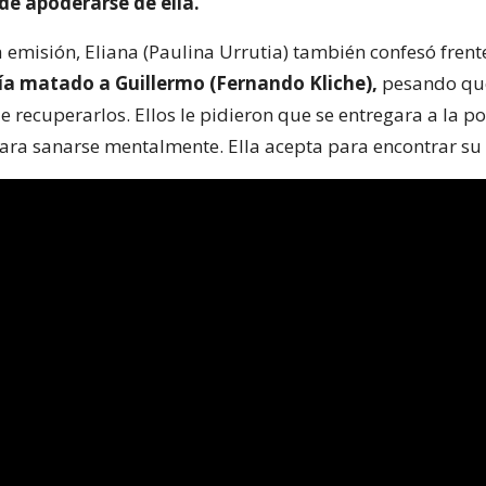
de apoderarse de ella.
 emisión, Eliana (Paulina Urrutia) también confesó frente
ía matado a Guillermo (Fernando Kliche),
pesando que
 recuperarlos. Ellos le pidieron que se entregara a la pol
para sanarse mentalmente. Ella acepta para encontrar su