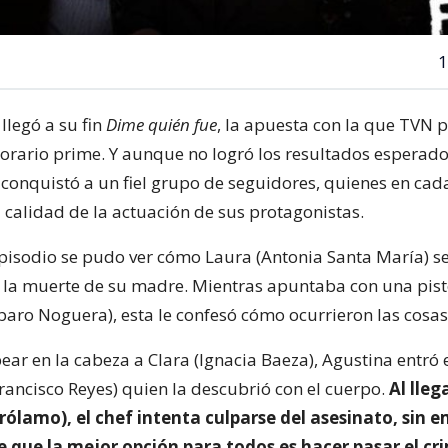
1
llegó a su fin
Dime quién fue
, la apuesta con la que TVN 
horario prime. Y aunque no logró los resultados esperado
 conquistó a un fiel grupo de seguidores, quienes en cad
 calidad de la actuación de sus protagonistas.
episodio se pudo ver cómo Laura (Antonia Santa María) se
s la muerte de su madre. Mientras apuntaba con una pist
aro Noguera), esta le confesó cómo ocurrieron las cosas
ear en la cabeza a Clara (Ignacia Baeza), Agustina entró 
rancisco Reyes) quien la descubrió con el cuerpo.
Al lleg
rólamo), el chef intenta culparse del asesinato, sin 
e que la mejor opción para todos es hacer pasar el c